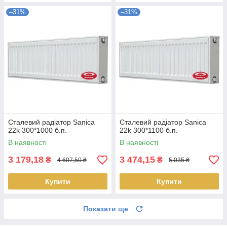
–31%
–31%
Сталевий радіатор Sanica
Сталевий радіатор Sanica
22k 300*1000 б.п.
22k 300*1100 б.п.
В наявності
В наявності
3 179,18
3 474,15
₴
₴
4 607,50 ₴
5 035 ₴
Купити
Купити
Показати ще