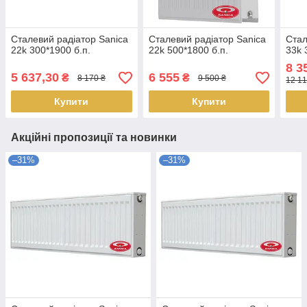
Сталевий радіатор Sanica
Сталевий радіатор Sanica
Стал
22k 300*1900 б.п.
22k 500*1800 б.п.
33k 
8 3
5 637,30
6 555
₴
₴
8 170 ₴
9 500 ₴
12 11
Купити
Купити
Акційні пропозиції та новинки
–31%
–31%