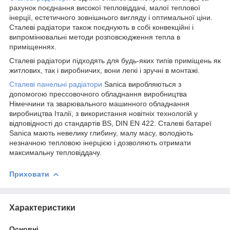
рахунок поєднання високої тепловіддачі, малої теплової
інерції, естетичного зовнішнього вигляду і оптимальної ціни.
Сталеві радіатори також поєднують в собі конвекційні і
випромінювальні методи розповсюдження тепла в
приміщеннях.
Сталеві радіатори підходять для будь-яких типів приміщень як
житлових, так і виробничих, вони легкі і зручні в монтажі.
Сталеві панельні радіатори
Sanica виробляються з
допомогою прессовочного обладнання виробництва
Німеччини та зварювального машинного обладнання
виробництва Італії, з використання новітніх технологій у
відповідності до стандартів BS, DIN EN 422. Сталеві батареї
Sanica мають невелику глибину, малу масу, володіють
незначною тепловою інерцією і дозволяють отримати
максимальну тепловіддачу.
Приховати
Характеристики
Основні