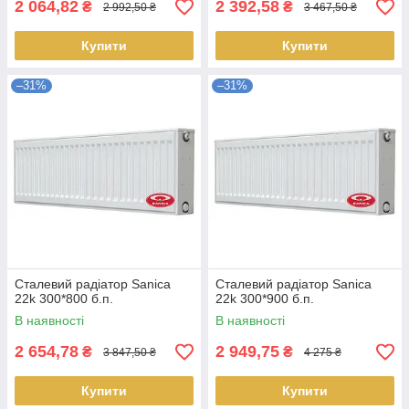
2 064,82
2 392,58
₴
₴
2 992,50 ₴
3 467,50 ₴
Купити
Купити
–31%
–31%
Сталевий радіатор Sanica
Сталевий радіатор Sanica
22k 300*800 б.п.
22k 300*900 б.п.
В наявності
В наявності
2 654,78
2 949,75
₴
₴
3 847,50 ₴
4 275 ₴
Купити
Купити