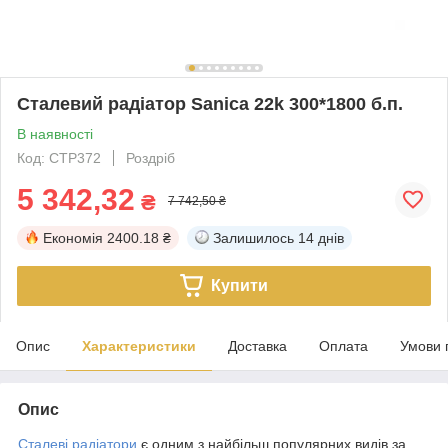
Сталевий радіатор Sanica 22k 300*1800 б.п.
В наявності
Код: СТР372
Роздріб
5 342,32
₴
7 742,50 ₴
Економія
2400.18 ₴
Залишилось
14 днів
Купити
Опис
Характеристики
Доставка
Оплата
Умови 
Опис
Сталеві радіатори
є одним з найбільш популярних видів за