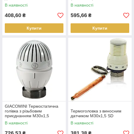
В наявності
В наявності
408,60
595,66
₴
₴
Купити
Купити
GIACOMINI Термостатична
голівка з різьбовим
Термоголовка з виносним
приєднанням М30х1,5
датчиком M30x1,5 SD
(R470HX001)
В наявності
В наявності
726,53
381,38
₴
₴