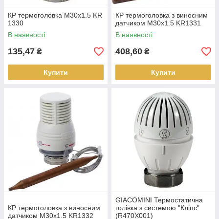
КР термоголовка M30x1.5 KR
КР термоголовка з виносним
1330
датчиком M30x1.5 KR1331
В наявності
В наявності
135,47
408,60
₴
₴
Купити
Купити
GIACOMINI Термостатична
КР термоголовка з виносним
голівка з системою "Кліпс"
датчиком M30x1.5 KR1332
(R470X001)