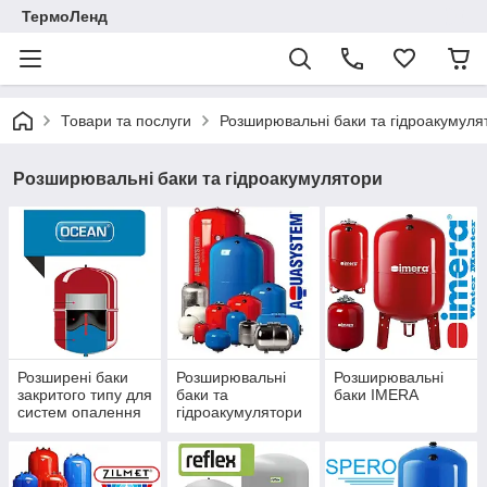
ТермоЛенд
Товари та послуги
Розширювальні баки та гідроакумуля
Розширювальні баки та гідроакумулятори
Розширені баки
Розширювальні
Розширювальні
закритого типу для
баки та
баки IMERA
систем опалення
гідроакумулятори
Ocean
Aquasystem