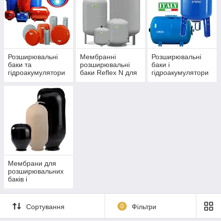
Розширювальні
Мембранні
Розширювальні
баки та
розширювальні
баки і
гідроакумулятори
баки Reflex N для
гідроакумулятори
Zilmet
системи опалення
SPERO
Мембрани для
розширювальних
баків і
гідроакумуляторів.
Сортування
0
Фільтри