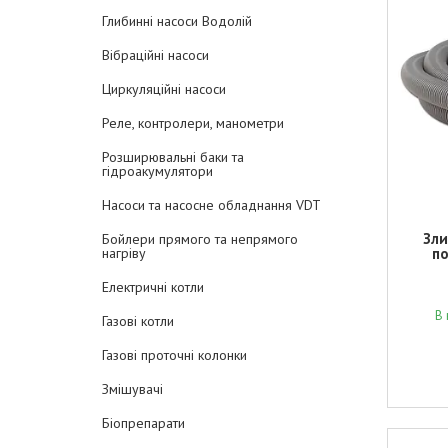
Глибинні насоси Водолій
Вібраційні насоси
Циркуляційні насоси
Реле, контролери, манометри
Розширювальні баки та
гідроакумулятори
Насоси та насосне обладнання VDT
Зли
Бойлери прямого та непрямого
нагріву
п
Електричні котли
В 
Газові котли
Газові проточні колонки
Змішувачі
Біопрепарати