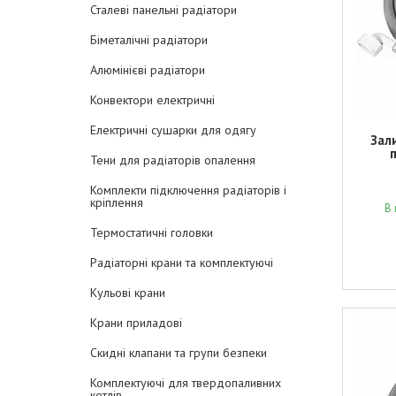
Сталеві панельні радіатори
Біметалічні радіатори
Алюмінієві радіатори
Конвектори електричні
Електричні сушарки для одягу
Зал
Тени для радіаторів опалення
Комплекти підключення радіаторів і
кріплення
В 
Термостатичні головки
Радіаторні крани та комплектуючі
Кульові крани
Крани приладові
Скидні клапани та групи безпеки
Комплектуючі для твердопаливних
котлів