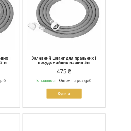
них і
Заливний шланг для пральних і
5 м
посудомийних машин 5м
475 ₴
дріб
Оптом і в роздріб
В наявності
Купити