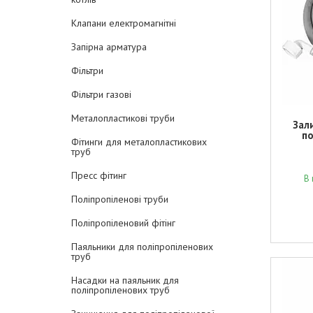
Клапани електромагнітні
Запірна арматура
Фільтри
Фільтри газові
Металопластикові труби
Зал
п
Фітинги для металопластикових
труб
Пресс фітинг
В 
Поліпропіленові труби
Поліпропіленовий фітінг
Паяльники для поліпропіленових
труб
Насадки на паяльник для
поліпропіленових труб