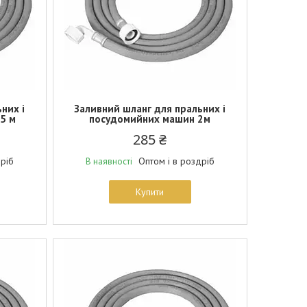
них і
Заливний шланг для пральних і
5 м
посудомийних машин 2м
285 ₴
дріб
Оптом і в роздріб
В наявності
Купити