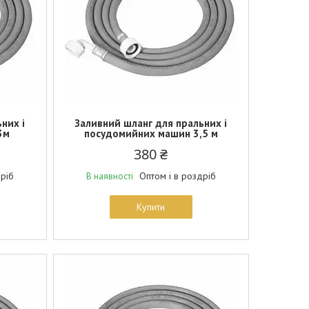
них і
Заливний шланг для пральних і
3м
посудомийних машин 3,5 м
380 ₴
дріб
Оптом і в роздріб
В наявності
Купити