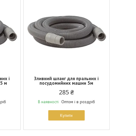
них і
Зливний шланг для пральних і
5 м
посудомийних машин 5м
285 ₴
дріб
Оптом і в роздріб
В наявності
Купити