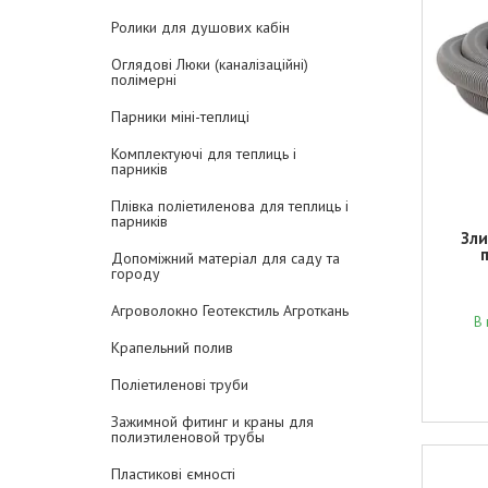
Ролики для душових кабін
Оглядові Люки (каналізаційні)
полімерні
Парники міні-теплиці
Комплектуючі для теплиць і
парників
Плівка поліетиленова для теплиць і
парників
Зли
Допоміжний матеріал для саду та
городу
Агроволокно Геотекстиль Агроткань
В 
Крапельний полив
Поліетиленові труби
Зажимной фитинг и краны для
полиэтиленовой трубы
Пластикові ємності