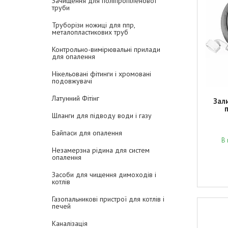
Зачищення для поліпропіленової
труби
Труборізи ножиці для ппр,
металопластикових труб
Контрольно-вимірювальні прилади
для опалення
Нікельовані фітинги і хромовані
подовжувачі
Латунний Фітінг
Зал
Шланги для підводу води і газу
Байпаси для опалення
В 
Незамерзна рідина для систем
опалення
Засоби для чищення димоходів і
котлів
Газопальникові пристрої для котлів і
печей
Каналізація