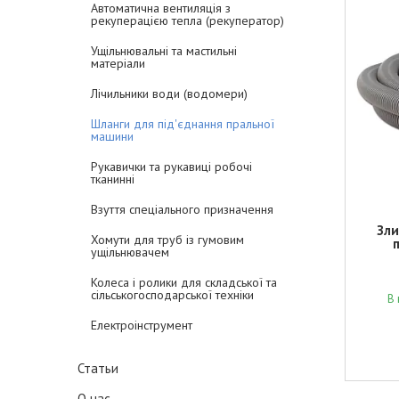
Автоматична вентиляція з
рекуперацією тепла (рекуператор)
Ущільнювальні та мастильні
матеріали
Лічильники води (водомери)
Шланги для під'єднання пральної
машини
Рукавички та рукавиці робочі
тканинні
Взуття спеціального призначення
Зли
Хомути для труб із гумовим
ущільнювачем
Колеса і ролики для складської та
сільськогосподарської техніки
В 
Електроінструмент
Статьи
О нас