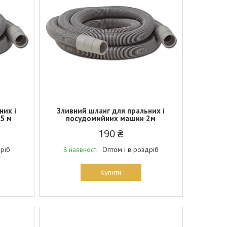
них і
Зливний шланг для пральних і
5 м
посудомийних машин 2м
190 ₴
дріб
Оптом і в роздріб
В наявності
Купити