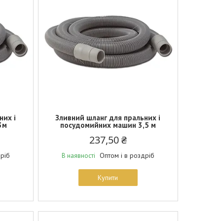
них і
Зливний шланг для пральних і
3м
посудомийних машин 3,5 м
237,50 ₴
дріб
Оптом і в роздріб
В наявності
Купити