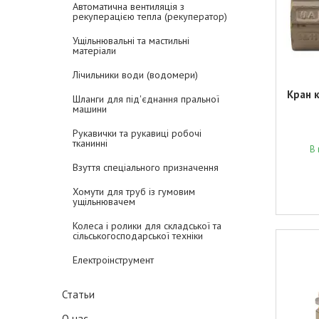
Автоматична вентиляція з
рекуперацією тепла (рекуператор)
Ущільнювальні та мастильні
матеріали
Лічильники води (водомери)
Кран 
Шланги для під'єднання пральної
машини
Рукавички та рукавиці робочі
тканинні
В 
Взуття спеціального призначення
Хомути для труб із гумовим
ущільнювачем
Колеса і ролики для складської та
сільськогосподарської техніки
Електроінструмент
Статьи
О нас