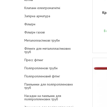
Клапани електромагнітні
Кр
Запірна арматура
Фільтри
В 
Фільтри газові
Металопластикові труби
Фітинги для металопластикових
труб
Пресс фітинг
Поліпропіленові труби
Поліпропіленовий фітінг
Паяльники для поліпропіленових
труб
Насадки на паяльник для
поліпропіленових труб