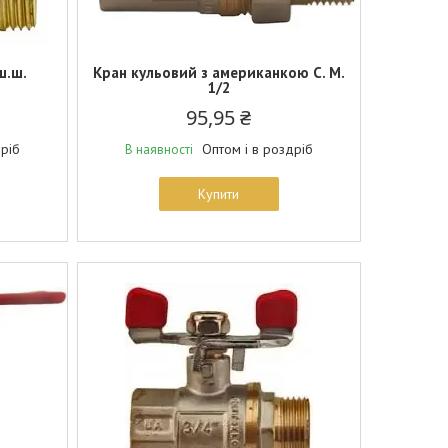
ш.ш.
Кран кульовий з американкою С. М.
1/2
95,95 ₴
дріб
Оптом і в роздріб
В наявності
Купити