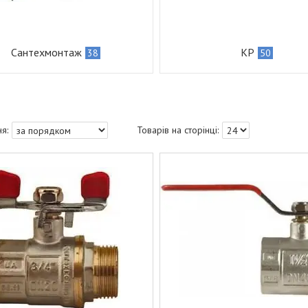
Сантехмонтаж
КР
38
50