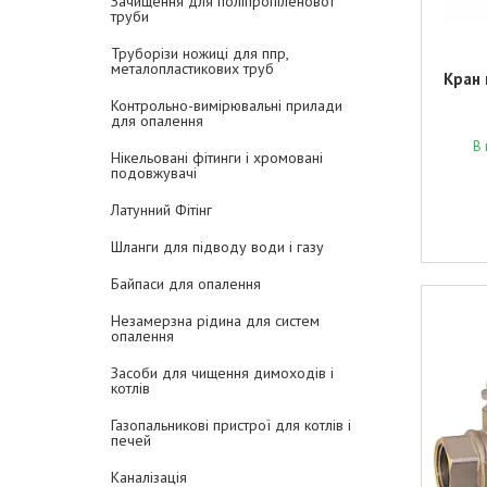
Зачищення для поліпропіленової
труби
Труборізи ножиці для ппр,
металопластикових труб
Кран 
Контрольно-вимірювальні прилади
для опалення
В 
Нікельовані фітинги і хромовані
подовжувачі
Латунний Фітінг
Шланги для підводу води і газу
Байпаси для опалення
Незамерзна рідина для систем
опалення
Засоби для чищення димоходів і
котлів
Газопальникові пристрої для котлів і
печей
Каналізація