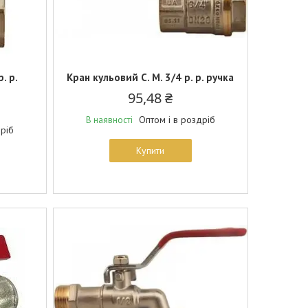
. р.
Кран кульовий С. М. 3/4 р. р. ручка
95,48 ₴
Оптом і в роздріб
В наявності
дріб
Купити