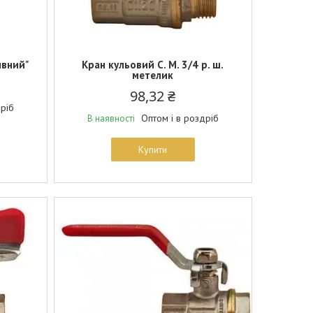
ивний"
Кран кульовий С. М. 3/4 р. ш.
метелик
98,32 ₴
дріб
Оптом і в роздріб
В наявності
Купити