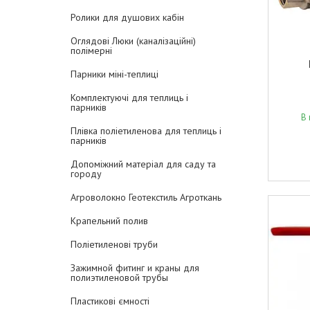
Ролики для душових кабін
Оглядові Люки (каналізаційні)
полімерні
Парники міні-теплиці
Комплектуючі для теплиць і
парників
В 
Плівка поліетиленова для теплиць і
парників
Допоміжний матеріал для саду та
городу
Агроволокно Геотекстиль Агроткань
Крапельний полив
Поліетиленові труби
Зажимной фитинг и краны для
полиэтиленовой трубы
Пластикові ємності