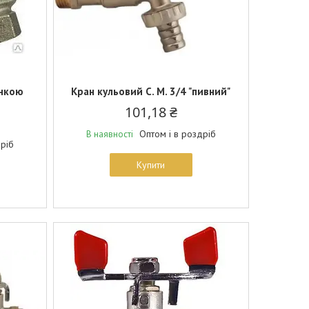
анкою
Кран кульовий С. М. 3/4 "пивний"
101,18 ₴
Оптом і в роздріб
В наявності
дріб
Купити