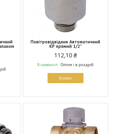
тичний
Повітровідвідник Автоматичний
лапаном
КР прямий 1/2"
112,10 ₴
Оптом і в роздріб
В наявності
дріб
Купити