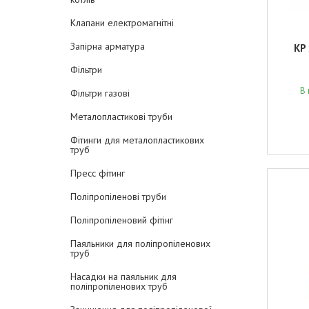
Клапани електромагнітні
Запірна арматура
KP
Фільтри
В 
Фільтри газові
Металопластикові труби
Фітинги для металопластикових
труб
Пресс фітинг
Поліпропіленові труби
Поліпропіленовий фітінг
Паяльники для поліпропіленових
труб
Насадки на паяльник для
поліпропіленових труб