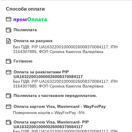
Способи оплати
Післяплата
Оплата на рахунок
Без ПДВ; P/Р UA163220010000026008370084117; ІПН 
3164307885; ФОП Срокіна Камілла Валеріївна
Готівкою
Оплата за реквізитами P/Р
UA163220010000026008370084117
Без ПДВ; P/Р UA163220010000026008370084117; ІПН 
3164307885; ФОП Срокіна Камілла Валеріївна
Післяплата з частковою передоплатою.
Оплата картою Visa, Mastercard - WayForPay
Повернення коштів с WayForPay -5%
Оплата картою Visa, Mastercard- P/Р
UA163220010000026008370084117
Без ПДВ; P/Р UA163220010000026008370084117; ІПН 