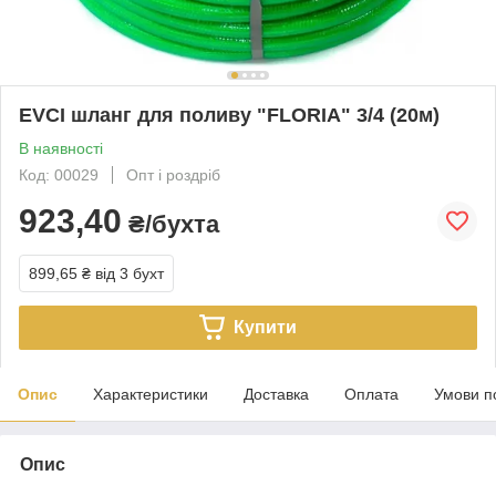
EVCI шланг для поливу "FLORIA" 3/4 (20м)
В наявності
Код: 00029
Опт і роздріб
923,40
₴/бухта
899,65 ₴
від 3 бухт
Купити
Опис
Характеристики
Доставка
Оплата
Умови п
Опис