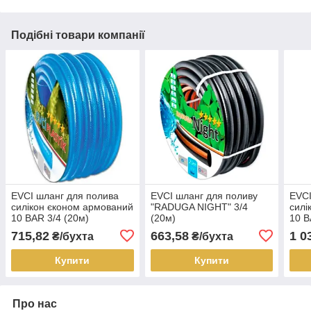
Подібні товари компанії
EVCI шланг для полива
EVCI шланг для поливу
EVCI
силікон єконом армований
"RADUGA NIGHT" 3/4
силі
10 BAR 3/4 (20м)
(20м)
10 B
715,82
663,58
1 0
₴/бухта
₴/бухта
Купити
Купити
Про нас