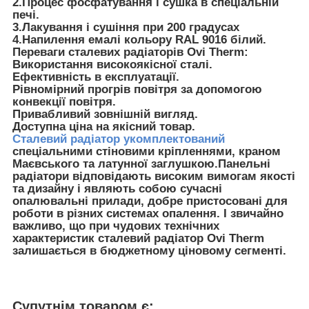
2.Процес фосфатування і сушка в спеціальній
печі.
3.Лакування і сушіння при 200 градусах
4.Напилення емалі кольору RAL 9016 білий.
Переваги сталевих радіаторів Ovi Therm:
Використання високоякісної сталі.
Ефективність в експлуатації.
Рівномірний прогрів повітря за допомогою
конвекції повітря.
Привабливий зовнішній вигляд.
Доступна ціна на якісний товар.
Сталевий радіатор укомплектований
спеціальними стіновими кріпленнями, краном
Маєвського та латунної заглушкою.Панельні
радіатори відповідають високим вимогам якості
та дизайну і являють собою сучасні
опалювальні прилади, добре пристосовані для
роботи в різних системах опалення. І звичайно
важливо, що при чудових технічних
характеристик сталевий радіатор Ovi Therm
залишається в бюджетному ціновому сегменті.
Супутнім товаром є: