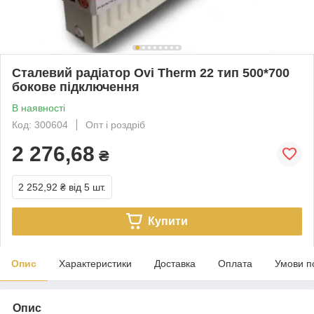
Сталевий радіатор Ovi Therm 22 тип 500*700
бокове підключення
В наявності
Код: 300604
Опт і роздріб
2 276,68
₴
2 252,92 ₴
від 5 шт.
Купити
Опис
Характеристики
Доставка
Оплата
Умови п
Опис