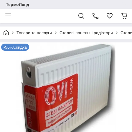
ТермоЛенд
Товари та послуги
Сталеві панельні радіатори
Стале
-56%Скидка