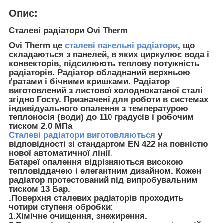
Опис:
Сталеві радіатори Ovi Therm
Ovi Therm це
сталеві панельні радіатори
, що
складаються з панелей, в яких циркулює вода і
конвекторів, підсилюють теплову потужність
радіаторів. Радіатор обладнаний верхньою
ґратами і бічними кришками. Радіатор
виготовлений з листової холоднокатаної сталі
згідно Госту. Призначені для роботи в системах
індивідуального опалення з температурою
теплоносія (води) до 110 градусів і робочим
тиском 2.0 МПа
Сталеві радіатори виготовляються
у
відповідності зі стандартом EN 422 на повністю
нової автоматичної лінії.
Батареї опалення відрізняються високою
тепловіддачею і елегантним дизайном. Кожен
радіатор протестований під випробувальним
тиском 13 Бар.
.Поверхня сталевих радіаторів проходить
чотири ступеня обробки:
1.Хімічне очищення, знежирення.