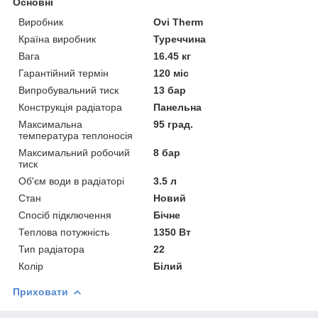
Основні
Виробник
Ovi Therm
Країна виробник
Туреччина
Вага
16.45 кг
Гарантійний термін
120 міс
Випробувальний тиск
13 бар
Конструкція радіатора
Панельна
Максимальна
95 град.
температура теплоносія
Максимальний робочий
8 бар
тиск
Об'єм води в радіаторі
3.5 л
Стан
Новий
Спосіб підключення
Бічне
Теплова потужність
1350 Вт
Тип радіатора
22
Колір
Білий
Приховати