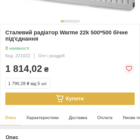
Сталевий радіатор Warme 22k 500*500 бічне
під'єднання
В наявності
Код: 221022
Опт і роздріб
1 814,02
₴
1 790,28 ₴
від 5 шт.
Купити
Опис
Характеристики
Доставка
Оплата
Умови п
Опис