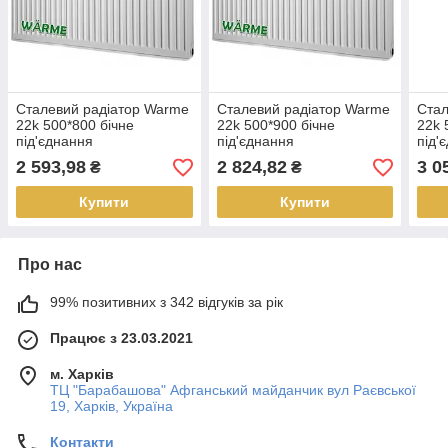
Сталевий радіатор Warme
Сталевий радіатор Warme
Стал
22k 500*800 бічне
22k 500*900 бічне
22k 
під'єднання
під'єднання
під'
2 593,98
2 824,82
3 0
₴
₴
Купити
Купити
Про нас
99% позитивних з 342 відгуків за рік
Працює з 23.03.2021
м. Харків
ТЦ "Барабашова" Афганський майданчик вул Раєвської
19, Харків, Україна
Контакти