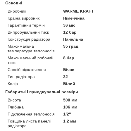
Основні
Виробник
WARME KRAFT
Країна виробник
Німеччина
Гарантійний термін
36 міс
Випробувальний тиск
12 бар
Конструкція радіатора
Панельна
Максимальна
95 град.
температура теплоносія
Максимальний робочий
8 бар
тиск
Спосіб підключення
Бічне
Тип радіатора
22
Колір
Білий
Габаритні і приєднувальні розміри
Висота
500 мм
Глибина
106 мм
Підключення теплоносія
1/2"
Товщина листа панелі
1.2 мм
радіатора