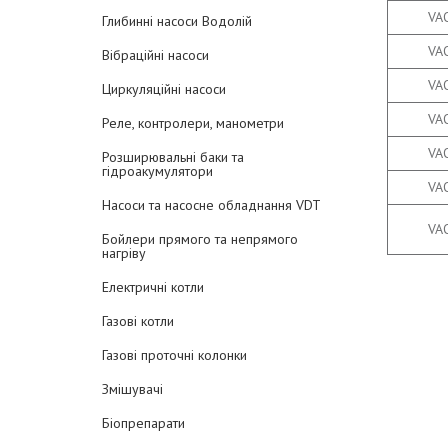
VA
Глибинні насоси Водолій
VA
Вібраційні насоси
VA
Циркуляційні насоси
VA
Реле, контролери, манометри
VA
Розширювальні баки та
гідроакумулятори
VA
Насоси та насосне обладнання VDT
VA
Бойлери прямого та непрямого
нагріву
Електричні котли
Газові котли
Газові проточні колонки
Змішувачі
Біопрепарати