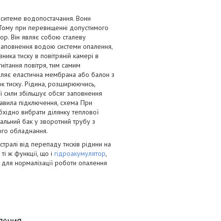
в ситеме водопостачання. Вони
. Тому при перевищенні допустимого
ор. Він являє собою сталеву
 заповнення водою системи опалення,
ика тиску в повітряній камері в
ітання повітря, тим самим
іляє еластична мембрана або балон з
к тиску. Рідина, розширюючись,
єї сили збільшує обсяг заповнення
равила підключення, схема При
хідно вибрати ділянку теплової
альний бак у зворотний трубу з
ого обладнання.
стралі від перепаду тисків рідини на
ті ж функції, що і
гідроакумулятор
,
 для нормалізації роботи опалення