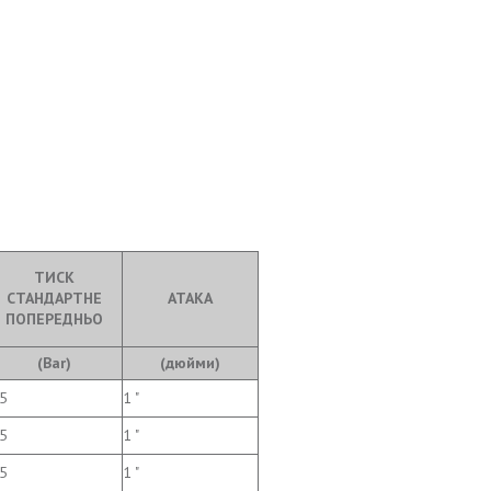
ТИСК
СТАНДАРТНЕ
АТАКА
ПОПЕРЕДНЬО
(Bar)
(дюйми)
.5
1 "
.5
1 "
.5
1 "