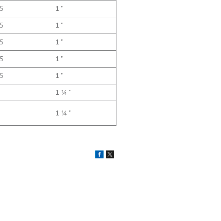
.5
1 "
.5
1 "
.5
1 "
.5
1 "
.5
1 "
1 ¼ "
1 ¼ "