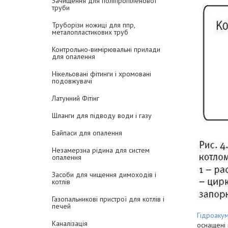
Зачищення для поліпропіленової
труби
Труборізи ножиці для ппр,
металопластикових труб
Контрольно-вимірювальні прилади
для опалення
Нікельовані фітинги і хромовані
подовжувачі
Латунний Фітінг
Шланги для підводу води і газу
Байпаси для опалення
Незамерзна рідина для систем
опалення
Засоби для чищення димоходів і
котлів
Газопальникові пристрої для котлів і
печей
Гідроаку
Каналізація
оснащені 