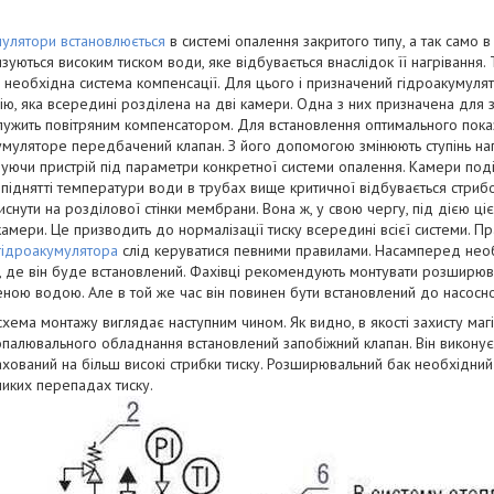
мулятори встановлюється
в системі опалення закритого типу, а так само 
зуються високим тиском води, яке відбувається внаслідок її нагрівання
 необхідна система компенсації. Для цього і призначений гідроакумулят
ію, яка всередині розділена на дві камери. Одна з них призначена для
лужить повітряним компенсатором. Для встановлення оптимального показн
муляторе передбачений клапан. З його допомогою змінюють ступінь нагн
уючи пристрій під параметри конкретної системи опалення. Камери под
 піднятті температури води в трубах вище критичної відбувається стрибо
иснути на розділової стінки мембрани. Вона ж, у свою чергу, під дією ці
амери. Це призводить до нормалізації тиску всередині всієї системи. П
гідроакумулятора
слід керуватися певними правилами. Насамперед необ
і, де він буде встановлений. Фахівці рекомендують монтувати розширюв
ою водою. Але в той же час він повинен бути встановлений до насосн
схема монтажу виглядає наступним чином. Як видно, в якості захисту магі
опалювального обладнання встановлений запобіжний клапан. Він виконує 
хований на більш високі стрибки тиску. Розширювальний бак необхідний
иких перепадах тиску.