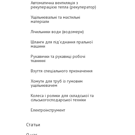
Автоматична вентиляція з
рекуперацією тепла (рекуператор)
Ущільнювальні та мастильні
матеріали
Лічильники води (водомери)
Шланги для під'єднання пральної
машини
Рукавички та рукавиці робочі
тканинні
Взуття спеціального призначення
Хомути для труб із гумовим
ущільнювачем
Колеса і ролики для складської та
сільськогосподарської техніки
Електроінструмент
Статьи
О нас