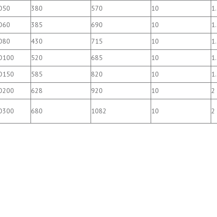
O50
380
570
10
1
O60
385
690
10
1
O80
430
715
10
1
O100
520
685
10
1
O150
585
820
10
1
O200
628
920
10
2
O300
680
1082
10
2