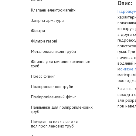
Опис:
Клапани електромагнітні
Гідроаку
характери
Запірна арматура
показника
конструкц
Фільтри
а друга с
гидроакку
Фільтри газові
пристосов
Металопластикові труби
гуми. При
починає т
Фітинги для металопластикових
водяний к
труб
м
онтаже 
магістрал
Пресс фітинг
охолоджен
Поліпропіленові труби
Загальна 
виході з 
Поліпропіленовий фітінг
але розра
при невел
Паяльники для поліпропіленових
труб
Насадки на паяльник для
поліпропіленових труб