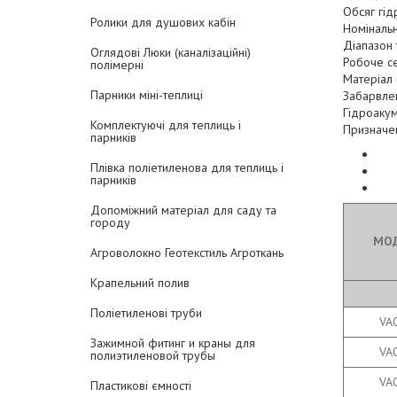
Обсяг гід
Ролики для душових кабін
Номінальни
Діапазон 
Оглядові Люки (каналізаційні)
Робоче с
полімерні
Матеріал 
Парники міні-теплиці
Забарвле
Гідроаку
Комплектуючі для теплиць і
Призначен
парників
Плівка поліетиленова для теплиць і
парників
Допоміжний матеріал для саду та
городу
МО
Агроволокно Геотекстиль Агроткань
Крапельний полив
Поліетиленові труби
VA
Зажимной фитинг и краны для
VA
полиэтиленовой трубы
VA
Пластикові ємності