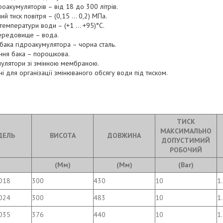
роакумуляторів – від 18 до 300 літрів.
й тиск повітря – (0,15 ... 0,2) МПа.
температури води – (+1 ... +95)°С.
ередовище – вода.
бака гідроакумулятора – чорна сталь.
ння бака – порошкова.
мулятори зі змінною мембраною.
і для організації змінюваного обсягу води під тиском.
ТИСК
МАКСИМАЛЬНО
ДЕЛЬ
ВИСОТА
ДОВЖИНА
ДОПУСТИМИЙ
РОБОЧИЙ
(Мм)
(Мм)
(Bar)
O18
300
430
10
1
O24
300
483
10
1
O35
376
440
10
1