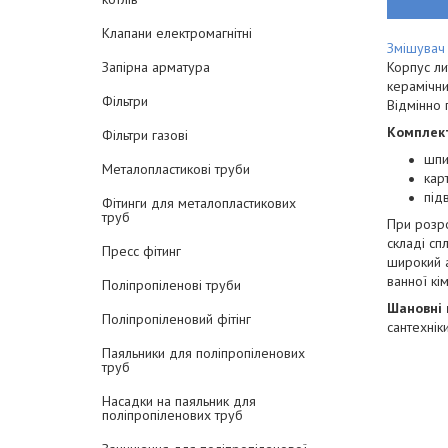
Клапани електромагнітні
Змішувач
Корпус ли
Запірна арматура
керамічни
Фільтри
Відмінно 
Комплект
Фільтри газові
шпи
Металопластикові труби
кар
під
Фітинги для металопластикових
труб
При розро
складі сп
Пресс фітинг
широкий а
ванної кім
Поліпропіленові труби
Шановні 
Поліпропіленовий фітінг
сантехніки
Паяльники для поліпропіленових
труб
Насадки на паяльник для
поліпропіленових труб