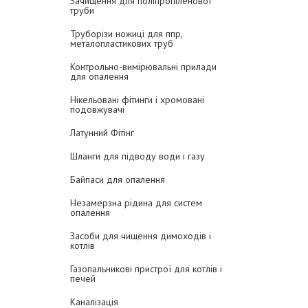
Зачищення для поліпропіленової
труби
Труборізи ножиці для ппр,
металопластикових труб
Контрольно-вимірювальні прилади
для опалення
Нікельовані фітинги і хромовані
подовжувачі
Латунний Фітінг
Шланги для підводу води і газу
Байпаси для опалення
Незамерзна рідина для систем
опалення
Засоби для чищення димоходів і
котлів
Газопальникові пристрої для котлів і
печей
Каналізація