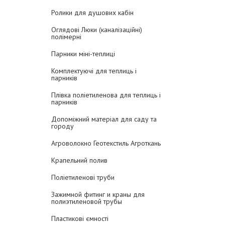
Ролики для душових кабін
Оглядові Люки (каналізаційні)
полімерні
Парники міні-теплиці
Комплектуючі для теплиць і
парників
Плівка поліетиленова для теплиць і
парників
Допоміжний матеріал для саду та
городу
Агроволокно Геотекстиль Агроткань
Крапельний полив
Поліетиленові труби
Зажимной фитинг и краны для
полиэтиленовой трубы
Пластикові ємності