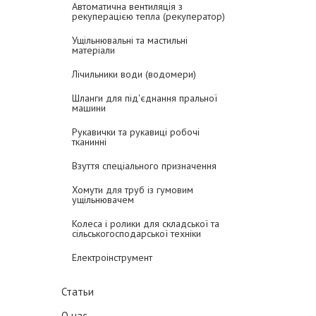
Автоматична вентиляція з
рекуперацією тепла (рекуператор)
Ущільнювальні та мастильні
матеріали
Лічильники води (водомери)
Шланги для під'єднання пральної
машини
Рукавички та рукавиці робочі
тканинні
Взуття спеціального призначення
Хомути для труб із гумовим
ущільнювачем
Колеса і ролики для складської та
сільськогосподарської техніки
Електроінструмент
Статьи
О нас