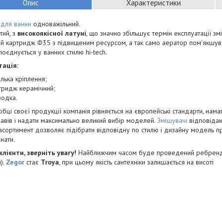
Опис
Характеристики
 для ванни
одноважільний.
тий, з
високоякісної латуні
, що значно збільшує термін експлуатації з
й картридж Ф35 з підвищеним ресурсом, а так само аератор пом'якшува
поєднується у ванних стилю hi-tech.
ація:
лька кріплення;
тридж керамічний;
водка.
бці своєї продукції компанія рівняється на європейські стандарти, намаг
лавів і надати максимально великий вибір моделей.
Змішувачі
відповідаю
сортимент дозволяє підібрати відповідну по стилю і дизайну модель пр
нати.
клієнти, зверніть увагу!
Найближчим часом буде проведений ребрендин
).
Zegor
стає
Troya
, при цьому якість сантехніки залишається на висоті