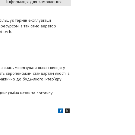
Інформація для замовлення
більшує термін експлуатації
ресурсом, а так само аератор
i-tech.
аючись мінімізувати вміст свинцю у
ть європейським стандартам якості, а
актично до будь-якого інтер'єру
г (зміна назви та логотипу