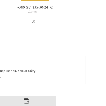
+380 (95) 835-30-24
Денис
овар не покидаючи сайту.
я