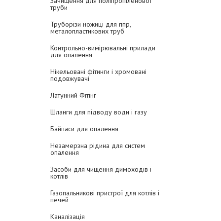
Зачищення для поліпропіленової
труби
Труборізи ножиці для ппр,
металопластикових труб
Контрольно-вимірювальні прилади
для опалення
Нікельовані фітинги і хромовані
подовжувачі
Латунний Фітінг
Шланги для підводу води і газу
Байпаси для опалення
Незамерзна рідина для систем
опалення
Засоби для чищення димоходів і
котлів
Газопальникові пристрої для котлів і
печей
Каналізація