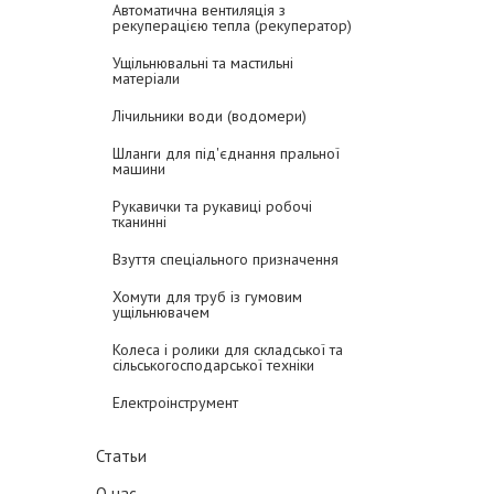
Автоматична вентиляція з
рекуперацією тепла (рекуператор)
Ущільнювальні та мастильні
матеріали
Лічильники води (водомери)
Шланги для під'єднання пральної
машини
Рукавички та рукавиці робочі
тканинні
Взуття спеціального призначення
Хомути для труб із гумовим
ущільнювачем
Колеса і ролики для складської та
сільськогосподарської техніки
Електроінструмент
Статьи
О нас