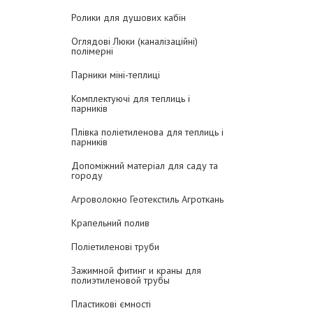
Ролики для душових кабін
Оглядові Люки (каналізаційні)
полімерні
Парники міні-теплиці
Комплектуючі для теплиць і
парників
Плівка поліетиленова для теплиць і
парників
Допоміжний матеріал для саду та
городу
Агроволокно Геотекстиль Агроткань
Крапельний полив
Поліетиленові труби
Зажимной фитинг и краны для
полиэтиленовой трубы
Пластикові ємності