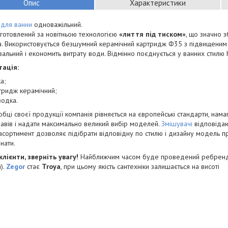
Опис
Характеристики
 для ванни
одноважільний.
готовлений за новітньою технологією
«лиття під тиском»
, що значно з
. Використовується безшумний керамічний картридж Ф35 з підвищеним 
альний і економить витрату води. Відмінно поєднується у ванних стилю h
ація:
а;
тридж керамічний;
водка.
бці своєї продукції компанія рівняється на європейські стандарти, намаг
лавів і надати максимально великий вибір моделей.
Змішувачі
відповідаю
сортимент дозволяє підібрати відповідну по стилю і дизайну модель пр
нати.
клієнти, зверніть увагу!
Найближчим часом буде проведений ребрендин
).
Zegor
стає
Troya
, при цьому якість сантехніки залишається на висоті