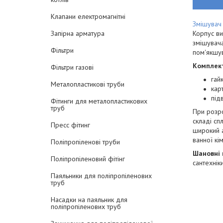
Клапани електромагнітні
Змішувач
Корпус ви
Запірна арматура
змішувача
Фільтри
пом'якшув
Комплект
Фільтри газові
гайк
Металопластикові труби
кар
під
Фітинги для металопластикових
труб
При розро
складі сп
Пресс фітинг
широкий а
ванної кім
Поліпропіленові труби
Шановні 
Поліпропіленовий фітінг
сантехніки
Паяльники для поліпропіленових
труб
Насадки на паяльник для
поліпропіленових труб