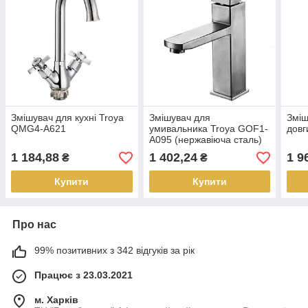
Змішувач для кухні Troya
Змішувач для
Зміш
QMG4-A621
умивальника Troya GOF1-
довг
A095 (нержавіюча сталь)
1 184,88
1 402,24
1 9
₴
₴
Купити
Купити
Про нас
99% позитивних з 342 відгуків за рік
Працює з 23.03.2021
м. Харків