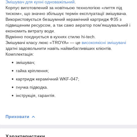
Змішувач для кухні одноважільний
.
Корпус виготовлений за новітньою технологією «лиття під
тиском», що значно збільшує термін експлуатації змішувача.
Використовується безшумний керамічний картридж Ф35 з
підвищеним ресурсом, а так само аератор пом'якшувальний і
економить витрату води.
Відмінно поєднується в кухнях стилю hi-tech.
Змішувачі класу люкс «TROYA» — це
високоякісні змішувачі
здатні задовольнити навіть найвибагливіших клієнтів.
Комплектація:
змішувач;
гайка кріплення;
картридж керамічний WKF-047;
гнучка підводка.
інструкція, гарантія.
Приховати
Характеристики