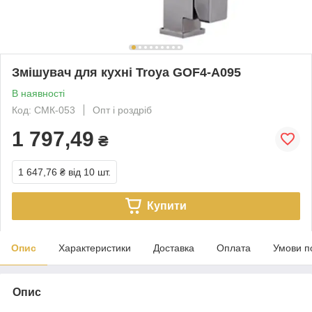
Змішувач для кухні Troya GOF4-A095
В наявності
Код: СМК-053
Опт і роздріб
1 797,49
₴
1 647,76 ₴
від 10 шт.
Купити
Опис
Характеристики
Доставка
Оплата
Умови п
Опис