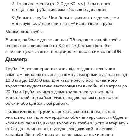
Толщина стенки (от 2,0 до 60, мм). Чем стенка
толще, тем труба выдержит большее давление.
Диаметр трубы. Чем больше диаметр изделия, тем
меньшую силу давления на см² испытывает труба.
Маркировка трубы
В итоге, рабочее давление для ПЭ водопроводной трубы
находится в диапазоне от 6,0 до 16,0 атмосфер. Это
значение указывается в маркировке после символов SDR.
Диаметр
Труби ПЕ, характеристики яких відповідають технічним
вимогам, виробляються з різними діаметрами в діапазоні від
10,0 мм до 1200,0 мм. Для квартирного або приватного
водопроводу достатньо застосовувати вироби, діаметром до
20,0 мм Труби великого діаметру застосовуються для
магістралей, що забезпечують водою великі промислові
об'єкти або цілі житлові райони.
Поліетиленові труби
є прекрасним рішенням, як для
житлових, так і для комерційних об'єктів нерухомості. Одне з
ключових переваг, якими володіють труби з цього матеріалу -
стійка до налипання структура, завдяки якій пластикові
каналізаційні труби практично не вимагають чищення.