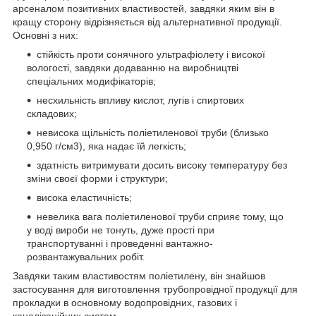
арсеналом позитивних властивостей, завдяки яким він в
кращу сторону відрізняється від альтернативної продукції.
Основні з них:
стійкість проти сонячного ультрафіолету і високої
вологості, завдяки додаванню на виробництві
спеціальних модифікаторів;
несхильність впливу кислот, лугів і спиртових
складових;
невисока щільність поліетиленової труби (близько
0,950 г/см3), яка надає їй легкість;
здатність витримувати досить високу температуру без
зміни своєї форми і структури;
висока еластичність;
невелика вага поліетиленової труби сприяє тому, що
у воді вироби не тонуть, дуже прості при
транспортуванні і проведенні вантажно-
розвантажувальних робіт.
Завдяки таким властивостям поліетилену, він знайшов
застосування для виготовлення трубопровідної продукції для
прокладки в основному водопровідних, газових і
каналізаційних систем.