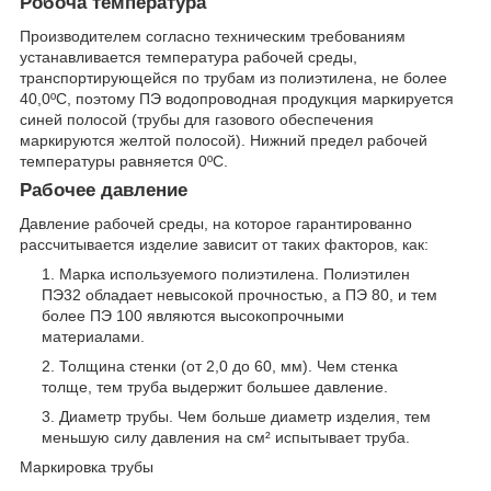
Робоча температура
Производителем согласно техническим требованиям
устанавливается температура рабочей среды,
транспортирующейся по трубам из полиэтилена, не более
40,0ºС, поэтому ПЭ водопроводная продукция маркируется
синей полосой (трубы для газового обеспечения
маркируются желтой полосой). Нижний предел рабочей
температуры равняется 0ºС.
Рабочее давление
Давление рабочей среды, на которое гарантированно
рассчитывается изделие зависит от таких факторов, как:
Марка используемого полиэтилена. Полиэтилен
ПЭ32 обладает невысокой прочностью, а ПЭ 80, и тем
более ПЭ 100 являются высокопрочными
материалами.
Толщина стенки (от 2,0 до 60, мм). Чем стенка
толще, тем труба выдержит большее давление.
Диаметр трубы. Чем больше диаметр изделия, тем
меньшую силу давления на см² испытывает труба.
Маркировка трубы