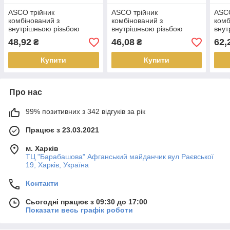
ASCO трійник
ASCO трійник
ASCO
комбінований з
комбінований з
комб
внутрішньою різьбою
внутрішньою різьбою
внут
20х3/4"
25х1/2"
25х3
48,92
46,08
62,
₴
₴
Купити
Купити
Про нас
99% позитивних з 342 відгуків за рік
Працює з 23.03.2021
м. Харків
ТЦ "Барабашова" Афганський майданчик вул Раєвської
19, Харків, Україна
Контакти
Сьогодні працює з 09:30 до 17:00
Показати весь графік роботи