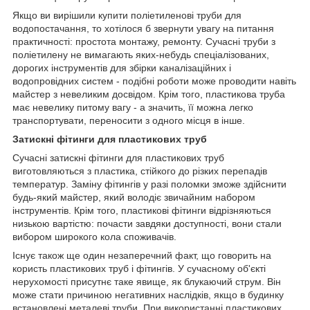
Якщо ви вирішили купити поліетиленові труби для
водопостачання, то хотілося б звернути увагу на питання
практичності: простота монтажу, ремонту. Сучасні труби з
поліетилену не вимагають яких-небудь спеціалізованих,
дорогих інструментів для збірки каналізаційних і
водопровідних систем - подібні роботи може проводити навіть
майстер з невеликим досвідом. Крім того, пластикова труба
має невелику питому вагу - а значить, її можна легко
транспортувати, переносити з одного місця в інше.
Затискні фітинги для пластикових труб
Сучасні затискні фітинги для пластикових труб
виготовляються з пластика, стійкого до різких перепадів
температур. Заміну фітингів у разі поломки зможе здійснити
будь-який майстер, який володіє звичайним набором
інструментів. Крім того, пластикові фітинги відрізняються
низькою вартістю: почасти завдяки доступності, вони стали
вибором широкого кола споживачів.
Існує також ще один незаперечний факт, що говорить на
користь пластикових труб і фітингів. У сучасному об'єкті
нерухомості присутнє таке явище, як блукаючий струм. Він
може стати причиною негативних наслідків, якщо в будинку
встановлені металеві труби. При використанні пластикових