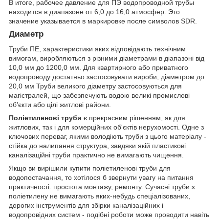
В итоге, рабочее давление для ПЭ водопроводной трубы
находится в диапазоне от 6,0 до 16,0 атмосфер. Это
значение указывается в маркировке после символов SDR.
Диаметр
Труби ПЕ, характеристики яких відповідають технічним
вимогам, виробляються з різними діаметрами в діапазоні від
10,0 мм до 1200,0 мм. Для квартирного або приватного
водопроводу достатньо застосовувати вироби, діаметром до
20,0 мм Труби великого діаметру застосовуються для
магістралей, що забезпечують водою великі промислові
об'єкти або цілі житлові райони.
Поліетиленові труби
є прекрасним рішенням, як для
житлових, так і для комерційних об'єктів нерухомості. Одне з
ключових переваг, якими володіють труби з цього матеріалу -
стійка до налипання структура, завдяки якій пластикові
каналізаційні труби практично не вимагають чищення.
Якщо ви вирішили купити поліетиленові труби для
водопостачання, то хотілося б звернути увагу на питання
практичності: простота монтажу, ремонту. Сучасні труби з
поліетилену не вимагають яких-небудь спеціалізованих,
дорогих інструментів для збірки каналізаційних і
водопровідних систем - подібні роботи може проводити навіть