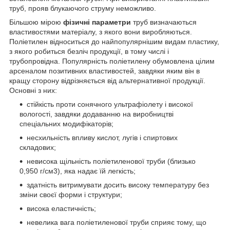
труб, прояв блукаючого струму неможливо.
Більшою мірою
фізичні параметри
труб визначаються
властивостями матеріалу, з якого вони виробляються.
Поліетилен відноситься до найпопулярнішим видам пластику,
з якого робиться безліч продукції, в тому числі і
трубопровідна. Популярність поліетилену обумовлена цілим
арсеналом позитивних властивостей, завдяки яким він в
кращу сторону відрізняється від альтернативної продукції.
Основні з них:
стійкість проти сонячного ультрафіолету і високої
вологості, завдяки додаванню на виробництві
спеціальних модифікаторів;
несхильність впливу кислот, лугів і спиртових
складових;
невисока щільність поліетиленової труби (близько
0,950 г/см3), яка надає їй легкість;
здатність витримувати досить високу температуру без
зміни своєї форми і структури;
висока еластичність;
невелика вага поліетиленової труби сприяє тому, що