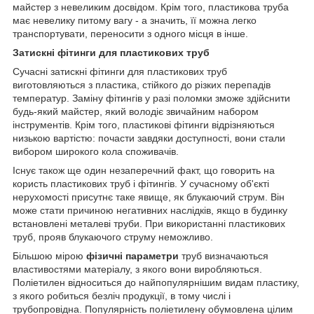
майстер з невеликим досвідом. Крім того, пластикова труба
має невелику питому вагу - а значить, її можна легко
транспортувати, переносити з одного місця в інше.
Затискні фітинги для пластикових труб
Сучасні затискні фітинги для пластикових труб
виготовляються з пластика, стійкого до різких перепадів
температур. Заміну фітингів у разі поломки зможе здійснити
будь-який майстер, який володіє звичайним набором
інструментів. Крім того, пластикові фітинги відрізняються
низькою вартістю: почасти завдяки доступності, вони стали
вибором широкого кола споживачів.
Існує також ще один незаперечний факт, що говорить на
користь пластикових труб і фітингів. У сучасному об'єкті
нерухомості присутнє таке явище, як блукаючий струм. Він
може стати причиною негативних наслідків, якщо в будинку
встановлені металеві труби. При використанні пластикових
труб, прояв блукаючого струму неможливо.
Більшою мірою
фізичні параметри
труб визначаються
властивостями матеріалу, з якого вони виробляються.
Поліетилен відноситься до найпопулярнішим видам пластику,
з якого робиться безліч продукції, в тому числі і
трубопровідна. Популярність поліетилену обумовлена цілим