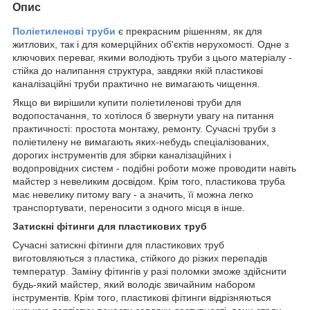
Опис
Поліетиленові труби
є прекрасним рішенням, як для
житлових, так і для комерційних об'єктів нерухомості. Одне з
ключових переваг, якими володіють труби з цього матеріалу -
стійка до налипання структура, завдяки якій пластикові
каналізаційні труби практично не вимагають чищення.
Якщо ви вирішили купити поліетиленові труби для
водопостачання, то хотілося б звернути увагу на питання
практичності: простота монтажу, ремонту. Сучасні труби з
поліетилену не вимагають яких-небудь спеціалізованих,
дорогих інструментів для збірки каналізаційних і
водопровідних систем - подібні роботи може проводити навіть
майстер з невеликим досвідом. Крім того, пластикова труба
має невелику питому вагу - а значить, її можна легко
транспортувати, переносити з одного місця в інше.
Затискні фітинги для пластикових труб
Сучасні затискні фітинги для пластикових труб
виготовляються з пластика, стійкого до різких перепадів
температур. Заміну фітингів у разі поломки зможе здійснити
будь-який майстер, який володіє звичайним набором
інструментів. Крім того, пластикові фітинги відрізняються