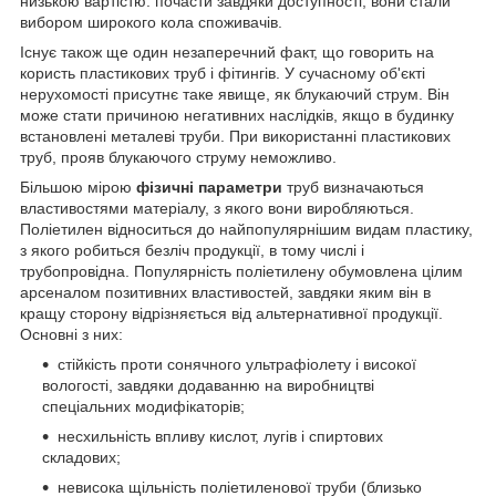
низькою вартістю: почасти завдяки доступності, вони стали
вибором широкого кола споживачів.
Існує також ще один незаперечний факт, що говорить на
користь пластикових труб і фітингів. У сучасному об'єкті
нерухомості присутнє таке явище, як блукаючий струм. Він
може стати причиною негативних наслідків, якщо в будинку
встановлені металеві труби. При використанні пластикових
труб, прояв блукаючого струму неможливо.
Більшою мірою
фізичні параметри
труб визначаються
властивостями матеріалу, з якого вони виробляються.
Поліетилен відноситься до найпопулярнішим видам пластику,
з якого робиться безліч продукції, в тому числі і
трубопровідна. Популярність поліетилену обумовлена цілим
арсеналом позитивних властивостей, завдяки яким він в
кращу сторону відрізняється від альтернативної продукції.
Основні з них:
стійкість проти сонячного ультрафіолету і високої
вологості, завдяки додаванню на виробництві
спеціальних модифікаторів;
несхильність впливу кислот, лугів і спиртових
складових;
невисока щільність поліетиленової труби (близько