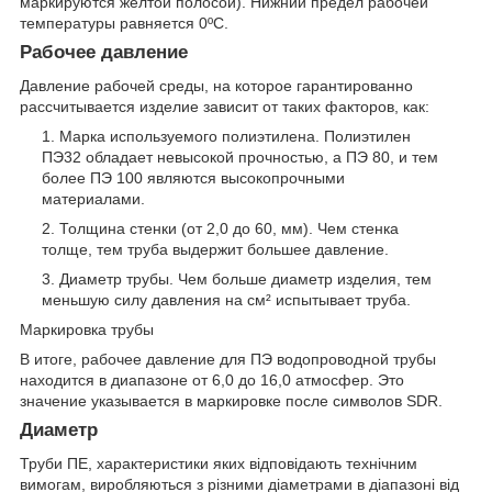
маркируются желтой полосой). Нижний предел рабочей
температуры равняется 0ºС.
Рабочее давление
Давление рабочей среды, на которое гарантированно
рассчитывается изделие зависит от таких факторов, как:
Марка используемого полиэтилена. Полиэтилен
ПЭ32 обладает невысокой прочностью, а ПЭ 80, и тем
более ПЭ 100 являются высокопрочными
материалами.
Толщина стенки (от 2,0 до 60, мм). Чем стенка
толще, тем труба выдержит большее давление.
Диаметр трубы. Чем больше диаметр изделия, тем
меньшую силу давления на см² испытывает труба.
Маркировка трубы
В итоге, рабочее давление для ПЭ водопроводной трубы
находится в диапазоне от 6,0 до 16,0 атмосфер. Это
значение указывается в маркировке после символов SDR.
Диаметр
Труби ПЕ, характеристики яких відповідають технічним
вимогам, виробляються з різними діаметрами в діапазоні від