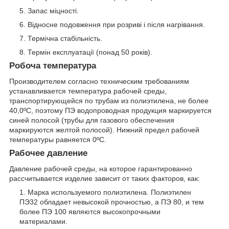
Запас міцності.
Відносне подовження при розриві і після нагрівання.
Термічна стабільність.
Термін експлуатації (понад 50 років).
Робоча температура
Производителем согласно техническим требованиям
устанавливается температура рабочей среды,
транспортирующейся по трубам из полиэтилена, не более
40,0ºС, поэтому ПЭ водопроводная продукция маркируется
синей полосой (трубы для газового обеспечения
маркируются желтой полосой). Нижний предел рабочей
температуры равняется 0ºС.
Рабочее давление
Давление рабочей среды, на которое гарантированно
рассчитывается изделие зависит от таких факторов, как:
Марка используемого полиэтилена. Полиэтилен
ПЭ32 обладает невысокой прочностью, а ПЭ 80, и тем
более ПЭ 100 являются высокопрочными
материалами.