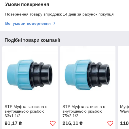
Умови повернення
Повернення товару впродовж 14 днів за рахунок покупця
Всі умови повернення
Подібні товари компанії
STP Муфта затискна c
STP Муфта затискна c
Муфт
внутрішньою різьбою
внутрішньою різьбою
Wavi
63х1.1/2
75х2.1/2
91,17
216,11
110
₴
₴