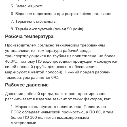
Запас міцності.
Відносне подовження при розриві і після нагрівання.
Термічна стабільність.
Термін експлуатації (понад 50 років).
Робоча температура
Производителем согласно техническим требованиям
устанавливается температура рабочей среды,
транспортирующейся по трубам из полиэтилена, не более
40,0ºС, поэтому ПЭ водопроводная продукция маркируется
синей полосой (трубы для газового обеспечения
маркируются желтой полосой). Нижний предел рабочей
температуры равняется 0ºС.
Рабочее давление
Давление рабочей среды, на которое гарантированно
рассчитывается изделие зависит от таких факторов, как:
Марка используемого полиэтилена. Полиэтилен
ПЭ32 обладает невысокой прочностью, а ПЭ 80, и тем
более ПЭ 100 являются высокопрочными
материалами.