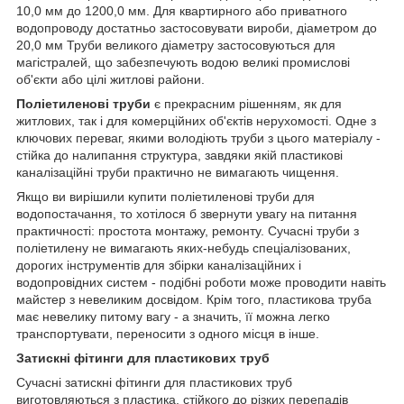
10,0 мм до 1200,0 мм. Для квартирного або приватного
водопроводу достатньо застосовувати вироби, діаметром до
20,0 мм Труби великого діаметру застосовуються для
магістралей, що забезпечують водою великі промислові
об'єкти або цілі житлові райони.
Поліетиленові труби
є прекрасним рішенням, як для
житлових, так і для комерційних об'єктів нерухомості. Одне з
ключових переваг, якими володіють труби з цього матеріалу -
стійка до налипання структура, завдяки якій пластикові
каналізаційні труби практично не вимагають чищення.
Якщо ви вирішили купити поліетиленові труби для
водопостачання, то хотілося б звернути увагу на питання
практичності: простота монтажу, ремонту. Сучасні труби з
поліетилену не вимагають яких-небудь спеціалізованих,
дорогих інструментів для збірки каналізаційних і
водопровідних систем - подібні роботи може проводити навіть
майстер з невеликим досвідом. Крім того, пластикова труба
має невелику питому вагу - а значить, її можна легко
транспортувати, переносити з одного місця в інше.
Затискні фітинги для пластикових труб
Сучасні затискні фітинги для пластикових труб
виготовляються з пластика, стійкого до різких перепадів