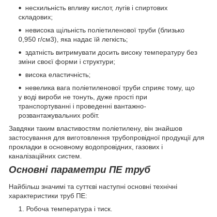
несхильність впливу кислот, лугів і спиртових
складових;
невисока щільність поліетиленової труби (близько
0,950 г/см3), яка надає їй легкість;
здатність витримувати досить високу температуру без
зміни своєї форми і структури;
висока еластичність;
невелика вага поліетиленової труби сприяє тому, що
у воді вироби не тонуть, дуже прості при
транспортуванні і проведенні вантажно-
розвантажувальних робіт.
Завдяки таким властивостям поліетилену, він знайшов
застосування для виготовлення трубопровідної продукції для
прокладки в основному водопровідних, газових і
каналізаційних систем.
Основні параметри ПЕ труб
Найбільш значимі та суттєві наступні основні технічні
характеристики труб ПЕ:
Робоча температура і тиск.