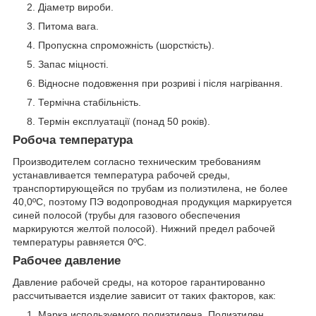
Діаметр вироби.
Питома вага.
Пропускна спроможність (шорсткість).
Запас міцності.
Відносне подовження при розриві і після нагрівання.
Термічна стабільність.
Термін експлуатації (понад 50 років).
Робоча температура
Производителем согласно техническим требованиям
устанавливается температура рабочей среды,
транспортирующейся по трубам из полиэтилена, не более
40,0ºС, поэтому ПЭ водопроводная продукция маркируется
синей полосой (трубы для газового обеспечения
маркируются желтой полосой). Нижний предел рабочей
температуры равняется 0ºС.
Рабочее давление
Давление рабочей среды, на которое гарантированно
рассчитывается изделие зависит от таких факторов, как:
Марка используемого полиэтилена. Полиэтилен