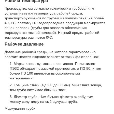
Робоча температура
Производителем согласно техническим требованиям
устанавливается температура рабочей среды,
транспортирующейся по трубам из полиэтилена, не более
40,0ºС, поэтому ПЭ водопроводная продукция маркируется
синей полосой (трубы для газового обеспечения
маркируются желтой полосой). Нижний предел рабочей
температуры равняется 0ºС.
Рабочее давление
Давление рабочей среды, на которое гарантированно
рассчитывается изделие зависит от таких факторов, как:
Марка используемого полиэтилена. Полиэтилен
ПЭ32 обладает невысокой прочностью, а ПЭ 80, и тем
более ПЭ 100 являются высокопрочными
материалами.
Товщина стінки (від 2,0 до 60 мм). Чим стінка товща,
тим труба витримає більший тиск.
Діаметр труби. Чим більше діаметр виробу, тим
меншу силу тиску на см2 відчуває труба.
Маркування труби