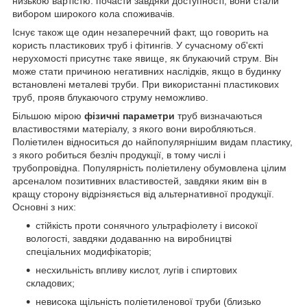
низькою вартістю: почасти завдяки доступності, вони стали
вибором широкого кола споживачів.
Існує також ще один незаперечний факт, що говорить на
користь пластикових труб і фітингів. У сучасному об'єкті
нерухомості присутнє таке явище, як блукаючий струм. Він
може стати причиною негативних наслідків, якщо в будинку
встановлені металеві труби. При використанні пластикових
труб, прояв блукаючого струму неможливо.
Більшою мірою
фізичні параметри
труб визначаються
властивостями матеріалу, з якого вони виробляються.
Поліетилен відноситься до найпопулярнішим видам пластику,
з якого робиться безліч продукції, в тому числі і
трубопровідна. Популярність поліетилену обумовлена цілим
арсеналом позитивних властивостей, завдяки яким він в
кращу сторону відрізняється від альтернативної продукції.
Основні з них:
стійкість проти сонячного ультрафіолету і високої
вологості, завдяки додаванню на виробництві
спеціальних модифікаторів;
несхильність впливу кислот, лугів і спиртових
складових;
невисока щільність поліетиленової труби (близько