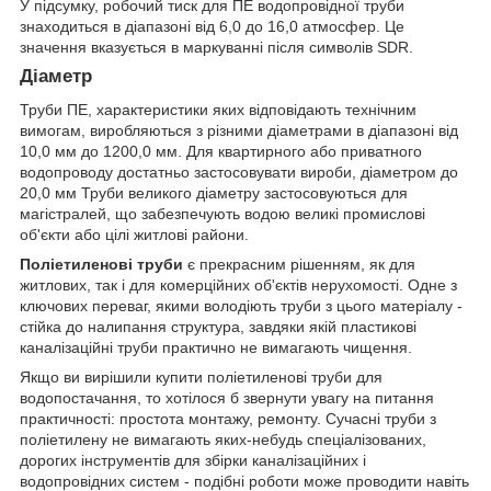
У підсумку, робочий тиск для ПЕ водопровідної труби
знаходиться в діапазоні від 6,0 до 16,0 атмосфер. Це
значення вказується в маркуванні після символів SDR.
Діаметр
Труби ПЕ, характеристики яких відповідають технічним
вимогам, виробляються з різними діаметрами в діапазоні від
10,0 мм до 1200,0 мм. Для квартирного або приватного
водопроводу достатньо застосовувати вироби, діаметром до
20,0 мм Труби великого діаметру застосовуються для
магістралей, що забезпечують водою великі промислові
об'єкти або цілі житлові райони.
Поліетиленові труби
є прекрасним рішенням, як для
житлових, так і для комерційних об'єктів нерухомості. Одне з
ключових переваг, якими володіють труби з цього матеріалу -
стійка до налипання структура, завдяки якій пластикові
каналізаційні труби практично не вимагають чищення.
Якщо ви вирішили купити поліетиленові труби для
водопостачання, то хотілося б звернути увагу на питання
практичності: простота монтажу, ремонту. Сучасні труби з
поліетилену не вимагають яких-небудь спеціалізованих,
дорогих інструментів для збірки каналізаційних і
водопровідних систем - подібні роботи може проводити навіть