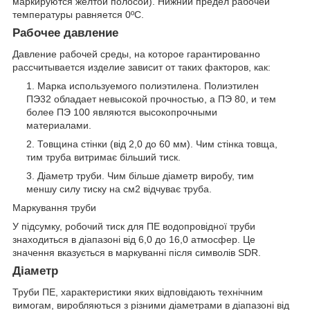
маркируются желтой полосой). Нижний предел рабочей
температуры равняется 0ºС.
Рабочее давление
Давление рабочей среды, на которое гарантированно
рассчитывается изделие зависит от таких факторов, как:
Марка используемого полиэтилена. Полиэтилен
ПЭ32 обладает невысокой прочностью, а ПЭ 80, и тем
более ПЭ 100 являются высокопрочными
материалами.
Товщина стінки (від 2,0 до 60 мм). Чим стінка товща,
тим труба витримає більший тиск.
Діаметр труби. Чим більше діаметр виробу, тим
меншу силу тиску на см2 відчуває труба.
Маркування труби
У підсумку, робочий тиск для ПЕ водопровідної труби
знаходиться в діапазоні від 6,0 до 16,0 атмосфер. Це
значення вказується в маркуванні після символів SDR.
Діаметр
Труби ПЕ, характеристики яких відповідають технічним
вимогам, виробляються з різними діаметрами в діапазоні від