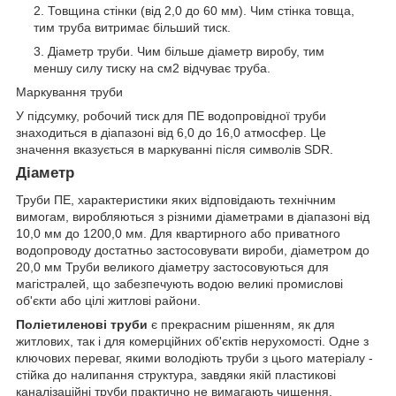
Товщина стінки (від 2,0 до 60 мм). Чим стінка товща,
тим труба витримає більший тиск.
Діаметр труби. Чим більше діаметр виробу, тим
меншу силу тиску на см2 відчуває труба.
Маркування труби
У підсумку, робочий тиск для ПЕ водопровідної труби
знаходиться в діапазоні від 6,0 до 16,0 атмосфер. Це
значення вказується в маркуванні після символів SDR.
Діаметр
Труби ПЕ, характеристики яких відповідають технічним
вимогам, виробляються з різними діаметрами в діапазоні від
10,0 мм до 1200,0 мм. Для квартирного або приватного
водопроводу достатньо застосовувати вироби, діаметром до
20,0 мм Труби великого діаметру застосовуються для
магістралей, що забезпечують водою великі промислові
об'єкти або цілі житлові райони.
Поліетиленові труби
є прекрасним рішенням, як для
житлових, так і для комерційних об'єктів нерухомості. Одне з
ключових переваг, якими володіють труби з цього матеріалу -
стійка до налипання структура, завдяки якій пластикові
каналізаційні труби практично не вимагають чищення.