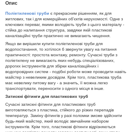
Опис
Поліетиленові труби
є прекрасним рішенням, як для
житлових, так і для комерційних об'єктів нерухомості. Одне з
ключових переваг, якими володіють труби з цього матеріалу -
стійка до налипання структура, завдяки якій пластикові
каналізаційні труби практично не вимагають чищення.
Якщо ви вирішили купити поліетиленові труби для
водопостачання, то хотілося б звернути увагу на питання
практичності: простота монтажу, ремонту. Сучасні труби з
поліетилену не вимагають яких-небудь спеціалізованих,
дорогих інструментів для збірки каналізаційних і
водопровідних систем - подібні роботи може проводити навіть
майстер з невеликим досвідом. Крім того, пластикова труба
має невелику питому вагу - а значить, її можна легко
транспортувати, переносити з одного місця в інше.
Затискні фітинги для пластикових труб
Сучасні затискні фітинги для пластикових труб
виготовляються з пластика, стійкого до різких перепадів
температур. Заміну фітингів у разі поломки зможе здійснити
будь-який майстер, який володіє звичайним набором
інструментів. Крім того, пластикові фітинги відрізняються