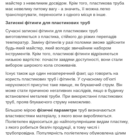
майстер з невеликим досвідом. Крім того, пластикова труба
має невелику питому вагу - а значить, її можна легко
транспортувати, переносити з одного місця в інше.
Затискні фітинги для пластикових труб
Сучасні затискні фітинги для пластикових труб
виготовляються з пластика, стійкого до різких перепадів
температур. Заміну фітингів у разі поломки зможе здійснити
будь-який майстер, який володіє звичайним набором
інструментів. Крім того, пластикові фітинги відрізняються
низькою вартістю: почасти завдяки доступності, вони стали
вибором широкого кола споживачів.
Існує також ще один незаперечний факт, що говорить на
користь пластикових труб і фітингів. У сучасному об'єкті
нерухомості присутнє таке явище, як блукаючий струм. Він
може стати причиною негативних наслідків, якщо в будинку
встановлені металеві труби. При використанні пластикових
труб, прояв блукаючого струму неможливо.
Більшою мірою
фізичні параметри
труб визначаються
властивостями матеріалу, з якого вони виробляються.
Поліетилен відноситься до найпопулярнішим видам пластику,
з якого робиться безліч продукції, в тому числі і
трубопровідна. Популярність поліетилену обумовлена цілим