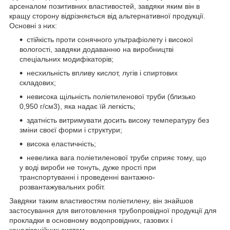
арсеналом позитивних властивостей, завдяки яким він в
кращу сторону відрізняється від альтернативної продукції.
Основні з них:
стійкість проти сонячного ультрафіолету і високої
вологості, завдяки додаванню на виробництві
спеціальних модифікаторів;
несхильність впливу кислот, лугів і спиртових
складових;
невисока щільність поліетиленової труби (близько
0,950 г/см3), яка надає їй легкість;
здатність витримувати досить високу температуру без
зміни своєї форми і структури;
висока еластичність;
невелика вага поліетиленової труби сприяє тому, що
у воді вироби не тонуть, дуже прості при
транспортуванні і проведенні вантажно-
розвантажувальних робіт.
Завдяки таким властивостям поліетилену, він знайшов
застосування для виготовлення трубопровідної продукції для
прокладки в основному водопровідних, газових і
каналізаційних систем.