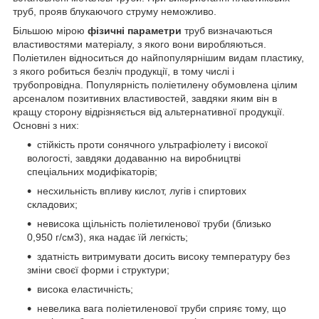
труб, прояв блукаючого струму неможливо.
Більшою мірою
фізичні параметри
труб визначаються
властивостями матеріалу, з якого вони виробляються.
Поліетилен відноситься до найпопулярнішим видам пластику,
з якого робиться безліч продукції, в тому числі і
трубопровідна. Популярність поліетилену обумовлена цілим
арсеналом позитивних властивостей, завдяки яким він в
кращу сторону відрізняється від альтернативної продукції.
Основні з них:
стійкість проти сонячного ультрафіолету і високої
вологості, завдяки додаванню на виробництві
спеціальних модифікаторів;
несхильність впливу кислот, лугів і спиртових
складових;
невисока щільність поліетиленової труби (близько
0,950 г/см3), яка надає їй легкість;
здатність витримувати досить високу температуру без
зміни своєї форми і структури;
висока еластичність;
невелика вага поліетиленової труби сприяє тому, що