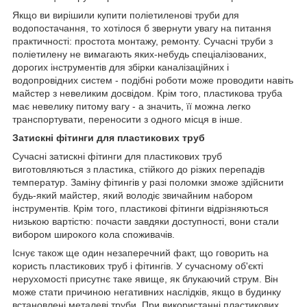
Якщо ви вирішили купити поліетиленові труби для
водопостачання, то хотілося б звернути увагу на питання
практичності: простота монтажу, ремонту. Сучасні труби з
поліетилену не вимагають яких-небудь спеціалізованих,
дорогих інструментів для збірки каналізаційних і
водопровідних систем - подібні роботи може проводити навіть
майстер з невеликим досвідом. Крім того, пластикова труба
має невелику питому вагу - а значить, її можна легко
транспортувати, переносити з одного місця в інше.
Затискні фітинги для пластикових труб
Сучасні затискні фітинги для пластикових труб
виготовляються з пластика, стійкого до різких перепадів
температур. Заміну фітингів у разі поломки зможе здійснити
будь-який майстер, який володіє звичайним набором
інструментів. Крім того, пластикові фітинги відрізняються
низькою вартістю: почасти завдяки доступності, вони стали
вибором широкого кола споживачів.
Існує також ще один незаперечний факт, що говорить на
користь пластикових труб і фітингів. У сучасному об'єкті
нерухомості присутнє таке явище, як блукаючий струм. Він
може стати причиною негативних наслідків, якщо в будинку
встановлені металеві труби. При використанні пластикових