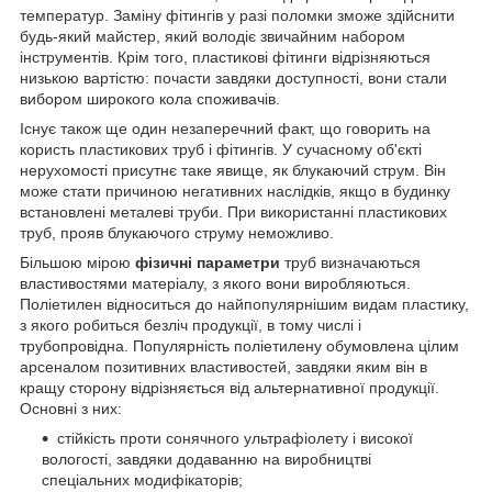
температур. Заміну фітингів у разі поломки зможе здійснити
будь-який майстер, який володіє звичайним набором
інструментів. Крім того, пластикові фітинги відрізняються
низькою вартістю: почасти завдяки доступності, вони стали
вибором широкого кола споживачів.
Існує також ще один незаперечний факт, що говорить на
користь пластикових труб і фітингів. У сучасному об'єкті
нерухомості присутнє таке явище, як блукаючий струм. Він
може стати причиною негативних наслідків, якщо в будинку
встановлені металеві труби. При використанні пластикових
труб, прояв блукаючого струму неможливо.
Більшою мірою
фізичні параметри
труб визначаються
властивостями матеріалу, з якого вони виробляються.
Поліетилен відноситься до найпопулярнішим видам пластику,
з якого робиться безліч продукції, в тому числі і
трубопровідна. Популярність поліетилену обумовлена цілим
арсеналом позитивних властивостей, завдяки яким він в
кращу сторону відрізняється від альтернативної продукції.
Основні з них:
стійкість проти сонячного ультрафіолету і високої
вологості, завдяки додаванню на виробництві
спеціальних модифікаторів;