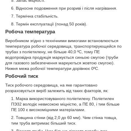
Запас міцності.
Відносне подовження при розриві і після нагрівання.
Термічна стабільність.
Термін експлуатації (понад 50 років).
Робоча температура
Виробником згідно з технічними вимогами встановлюється
температура робочої середовища, транспортирующейся по
трубах з поліетилену, не більше 40,0 ºС, тому ПЕ
водопровідна продукція маркується синьою смугою (труби
для газового забезпечення маркуються жовтою смугою).
Нижня межа робочої температури дорівнює 0ºС.
Робочий тиск
Тиск робочого середовища, на яке гарантовано
розраховується виріб залежить від таких факторів, як:
Марка використовуваного поліетилену. Поліетилен
ПЭ32 володіє невисокою міцністю, а ПЕ 80, і тим більше
ПЕ 100 є високоміцними матеріалами.
Товщина стінки (від 2,0 до 60 мм). Чим стінка товща,
тим труба витримає більший тиск.
Діаметр труби. Чим більше діаметр виробу, тим