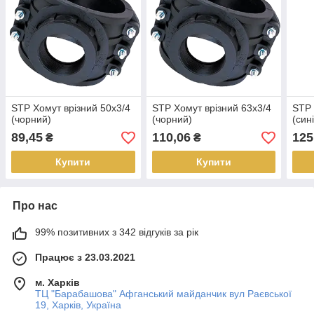
STP Хомут врізний 50х3/4
STP Хомут врізний 63х3/4
STP 
(чорний)
(чорний)
(син
89,45
110,06
125
₴
₴
Купити
Купити
Про нас
99% позитивних з 342 відгуків за рік
Працює з 23.03.2021
м. Харків
ТЦ "Барабашова" Афганський майданчик вул Раєвської
19, Харків, Україна