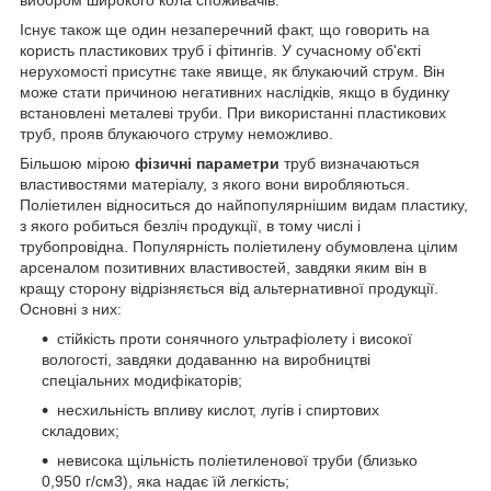
Існує також ще один незаперечний факт, що говорить на
користь пластикових труб і фітингів. У сучасному об'єкті
нерухомості присутнє таке явище, як блукаючий струм. Він
може стати причиною негативних наслідків, якщо в будинку
встановлені металеві труби. При використанні пластикових
труб, прояв блукаючого струму неможливо.
Більшою мірою
фізичні параметри
труб визначаються
властивостями матеріалу, з якого вони виробляються.
Поліетилен відноситься до найпопулярнішим видам пластику,
з якого робиться безліч продукції, в тому числі і
трубопровідна. Популярність поліетилену обумовлена цілим
арсеналом позитивних властивостей, завдяки яким він в
кращу сторону відрізняється від альтернативної продукції.
Основні з них:
стійкість проти сонячного ультрафіолету і високої
вологості, завдяки додаванню на виробництві
спеціальних модифікаторів;
несхильність впливу кислот, лугів і спиртових
складових;
невисока щільність поліетиленової труби (близько
0,950 г/см3), яка надає їй легкість;