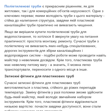
Поліетиленові труби
є прекрасним рішенням, як для
житлових, так і для комерційних об'єктів нерухомості. Одне з
ключових переваг, якими володіють труби з цього матеріалу -
стійка до налипання структура, завдяки якій пластикові
каналізаційні труби практично не вимагають чищення.
Якщо ви вирішили купити поліетиленові труби для
водопостачання, то хотілося б звернути увагу на питання
практичності: простота монтажу, ремонту. Сучасні труби з
поліетилену не вимагають яких-небудь спеціалізованих,
дорогих інструментів для збірки каналізаційних і
водопровідних систем - подібні роботи може проводити навіть
майстер з невеликим досвідом. Крім того, пластикова труба
має невелику питому вагу - а значить, її можна легко
транспортувати, переносити з одного місця в інше.
Затискні фітинги для пластикових труб
Сучасні затискні фітинги для пластикових труб
виготовляються з пластика, стійкого до різких перепадів
температур. Заміну фітингів у разі поломки зможе здійснити
будь-який майстер, який володіє звичайним набором
інструментів. Крім того, пластикові фітинги відрізняються
низькою вартістю: почасти завдяки доступності, вони стали
вибором широкого кола споживачів.