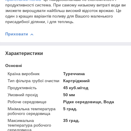
продуктивності система. При самому низькому витраті води ви
зможете вирощувати найбільш високий відсоток врожаю. Це
один з кращих варіантів поливу
для Вашого маленького
присадибної ділянки, і для теплиць.
Приховати
Характеристики
Основні
Країна виробник
Туреччина
Тип фільтра грубої очистки
Картріджний
Продуктивність
45 куб.м/год
Умовний прохід
50 мм
Робоче середовище
Рідке середовище, Вода
Мінімальна температура
5 град.
робочого середовища
Максимальна
35 град.
температура робочого
середовища