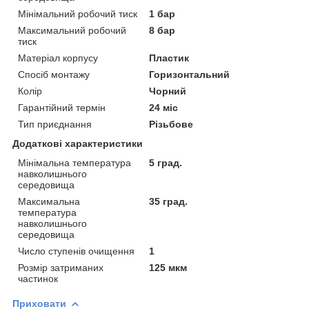
Мінімальний робочий тиск
1 бар
Максимальний робочий
8 бар
тиск
Матеріал корпусу
Пластик
Спосіб монтажу
Горизонтальний
Колір
Чорний
Гарантійний термін
24 міс
Тип приєднання
Різьбове
Додаткові характеристики
Мінімальна температура
5 град.
навколишнього
середовища
Максимальна
35 град.
температура
навколишнього
середовища
Число ступенів очищення
1
Розмір затриманих
125 мкм
частинок
Приховати