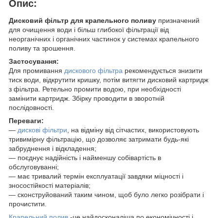
Опис:
Дисковий фільтр для крапельного поливу
призначений
для очищення води і більш глибокої фільтрації від
неорганічних і органічних частинок у системах крапельного
поливу та зрошення.
Застосування:
Для промивання
дискового
фільтра
рекомендується знизити
тиск води, відкрутити кришку, потім витягти дисковий картридж
з фільтра. Ретельно промити водою, при необхідності
замінити картридж. Збірку проводити в зворотній
послідовності.
Переваги:
―
дискові фільтри
, на відміну від сітчастих, використовують
тривимірну фільтрацію, що дозволяє затримати будь-які
забруднення і відкладення;
― поєднує надійність і найменшу собівартість в
обслуговуванні;
― має тривалий термін експлуатації завдяки міцності і
зносостійкості матеріалів;
― сконструйований таким чином, щоб було легко розібрати і
прочистити.
Крапельний полив
-це найдосконаліша по економічності і