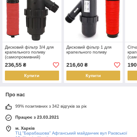
Дисковий фільтр 3/4 для
Дисковий фільтр 1 для
Сітч
крапельного поливу
крапельного поливу
крап
(самопромивний)
(са
236,55
216,60
190
₴
₴
Купити
Купити
Про нас
99% позитивних з 342 відгуків за рік
Працює з 23.03.2021
м. Харків
ТЦ "Барабашова" Афганський майданчик вул Раєвської