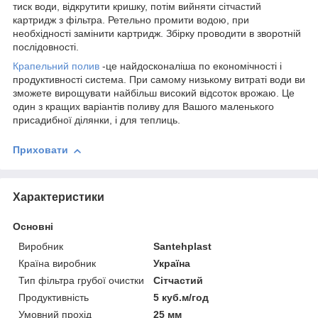
тиск води, відкрутити кришку, потім вийняти сітчастий
картридж з фільтра. Ретельно промити водою, при
необхідності замінити картридж. Збірку проводити в зворотній
послідовності.
Крапельний полив
-це найдосконаліша по економічності і
продуктивності система. При самому низькому витраті води ви
зможете вирощувати найбільш високий відсоток врожаю. Це
один з кращих варіантів поливу
для Вашого маленького
присадибної ділянки, і для теплиць.
Приховати
Характеристики
Основні
Виробник
Santehplast
Країна виробник
Україна
Тип фільтра грубої очистки
Сітчастий
Продуктивність
5 куб.м/год
Умовний прохід
25 мм