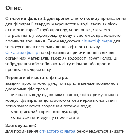
Опис:
Сітчастий фільтр 1 для крапельного поливу
призначений
для фільтрації твердих макрочасток у воді, таких як пісок,
елементи корозії трубопроводу, черепашки, які часто
потрапляють у водопровідну воду в системах крапельного
поливу та зрошення. Рекомендуються
сітчасті фільтра
для
застосування в системах ландшафтного поливу.
Сітчастий фільтр
не ефективний при очищенні води від
органічних матеріалів, таких як водорості, грунт і слиз. Ці
забруднення або забивають сітку фільтра або просто
проникають через сітку.
Переваги сітчастого фільтра:
завдяки простій конструкції їх вартість менше порівняно з
дисковими фільтрами.
― очищають воду від великих часток, які затримуються в
корпусі фільтра, за допомогою сітки з нержавіючої сталі і
легко змиваються зворотним потоком води;
― має тривалий термін експлуатації;
― легко замінити вручну і прочистити.
Застосування:
Для промивання
сітчастого фільтра
рекомендується знизити