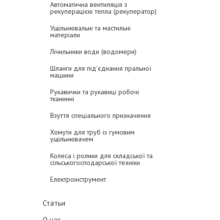
Автоматична вентиляція з
рекуперацією тепла (рекуператор)
Ущільнювальні та мастильні
матеріали
Лічильники води (водомери)
Шланги для під'єднання пральної
машини
Рукавички та рукавиці робочі
тканинні
Взуття спеціального призначення
Хомути для труб із гумовим
ущільнювачем
Колеса і ролики для складської та
сільськогосподарської техніки
Електроінструмент
Статьи
О нас