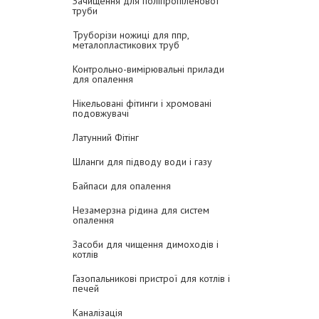
Зачищення для поліпропіленової
труби
Труборізи ножиці для ппр,
металопластикових труб
Контрольно-вимірювальні прилади
для опалення
Нікельовані фітинги і хромовані
подовжувачі
Латунний Фітінг
Шланги для підводу води і газу
Байпаси для опалення
Незамерзна рідина для систем
опалення
Засоби для чищення димоходів і
котлів
Газопальникові пристрої для котлів і
печей
Каналізація