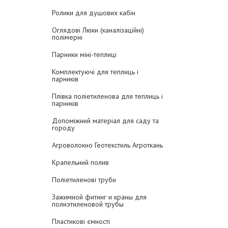
Ролики для душових кабін
Оглядові Люки (каналізаційні)
полімерні
Парники міні-теплиці
Комплектуючі для теплиць і
парників
Плівка поліетиленова для теплиць і
парників
Допоміжний матеріал для саду та
городу
Агроволокно Геотекстиль Агроткань
Крапельний полив
Поліетиленові труби
Зажимной фитинг и краны для
полиэтиленовой трубы
Пластикові ємності