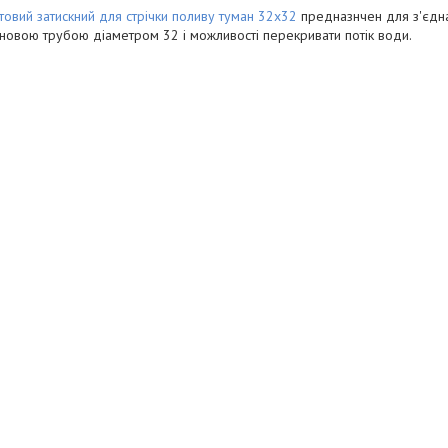
товий затискний для стрічки поливу туман 32х32
предназнчен для з'єднан
новою трубою діаметром 32 і можливості перекривати потік води.