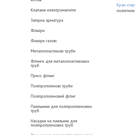
Кран стар
Клапани електромагнітні
поліетиле
Запірна арматура
Фільтри
Фільтри газові
Металопластикові труби
Фітинги для металопластикових
труб
Пресс фітинг
Поліпропіленові труби
Поліпропіленовий фітінг
Паяльники для поліпропіленових
труб
Насадки на паяльник для
поліпропіленових труб