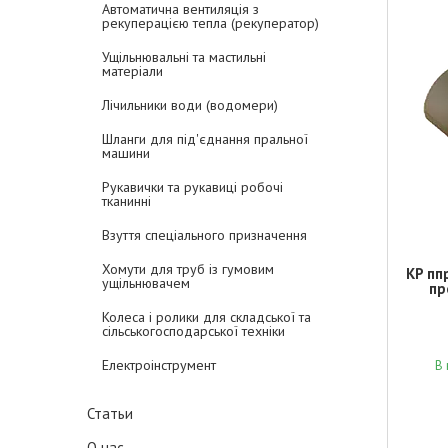
Автоматична вентиляція з
рекуперацією тепла (рекуператор)
Ущільнювальні та мастильні
матеріали
Лічильники води (водомери)
Шланги для під'єднання пральної
машини
Рукавички та рукавиці робочі
тканинні
Взуття спеціального призначення
Хомути для труб із гумовим
KP пп
ущільнювачем
пр
Колеса і ролики для складської та
сільськогосподарської техніки
Електроінструмент
В 
Статьи
О нас