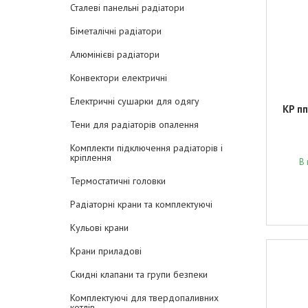
Сталеві панельні радіатори
Біметалічні радіатори
Алюмінієві радіатори
Конвектори електричні
Електричні сушарки для одягу
KP пп
Тени для радіаторів опалення
Комплекти підключення радіаторів і
кріплення
В 
Термостатичні головки
Радіаторні крани та комплектуючі
Кульові крани
Крани приладові
Скидні клапани та групи безпеки
Комплектуючі для твердопаливних
котлів