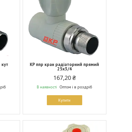
 кут
KP ппр кран радіаторний прямий
25x3/4
167,20 ₴
дріб
Оптом і в роздріб
В наявності
Купити