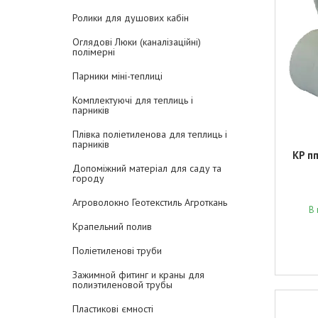
Ролики для душових кабін
Оглядові Люки (каналізаційні)
полімерні
Парники міні-теплиці
Комплектуючі для теплиць і
парників
Плівка поліетиленова для теплиць і
парників
KP п
Допоміжний матеріал для саду та
городу
Агроволокно Геотекстиль Агроткань
В 
Крапельний полив
Поліетиленові труби
Зажимной фитинг и краны для
полиэтиленовой трубы
Пластикові ємності