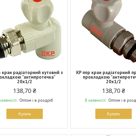
р кран радіаторний кутовий з
KP ппр кран радіаторний п
окладкою "антипротечка"
прокладкою "антипроте
20x1/2
20x1/2
138,70 ₴
138,70 ₴
Оптом і в роздріб
Оптом і в роз
наявності
В наявності
Купити
Купити