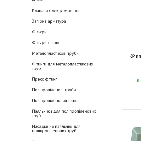
Клапани електромагнітні
Запірна арматура
Фільтри
Фільтри газові
Металопластикові труби
KP пп
Фітинги для металопластикових
труб
Пресс фітинг
В 
Поліпропіленові труби
Поліпропіленовий фітінг
Паяльники для поліпропіленових
труб
Насадки на паяльник для
поліпропіленових труб