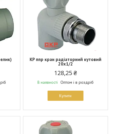
телик)
KP ппр кран радіаторний кутовий
20x1/2
128,25 ₴
дріб
Оптом і в роздріб
В наявності
Купити