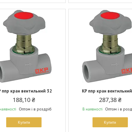
P ппр кран вентильний 32
KP ппр кран вентильний
188,10 ₴
287,38 ₴
Оптом і в роздріб
Оптом і в роз
наявності
В наявності
Купити
Купити