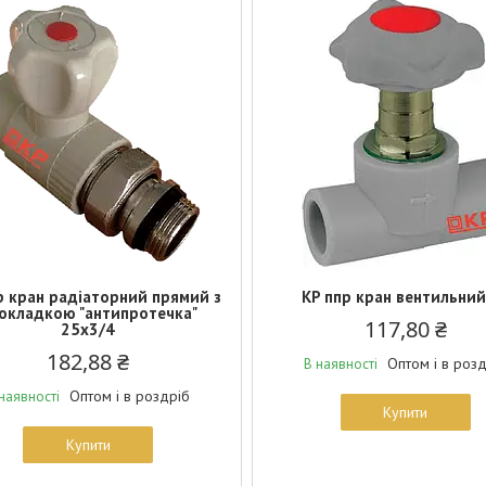
р кран радіаторний прямий з
KP ппр кран вентильний
окладкою "антипротечка"
117,80 ₴
25x3/4
182,88 ₴
Оптом і в роз
В наявності
Оптом і в роздріб
наявності
Купити
Купити