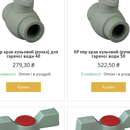
р кран кульовий (ручка) для
KP ппр кран кульовий (ручк
гарячої води 40
гарячої води 50
279,30 ₴
522,50 ₴
Оптом і в роздріб
Оптом і в роз
наявності
В наявності
Купити
Купити