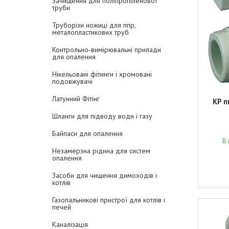
Зачищення для поліпропіленової
труби
Труборізи ножиці для ппр,
металопластикових труб
Контрольно-вимірювальні прилади
для опалення
Нікельовані фітинги і хромовані
подовжувачі
Латунний Фітінг
KP п
Шланги для підводу води і газу
Байпаси для опалення
В 
Незамерзна рідина для систем
опалення
Засоби для чищення димоходів і
котлів
Газопальникові пристрої для котлів і
печей
Каналізація