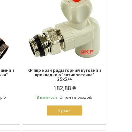
рямий з
KP ппр кран радіаторний кутовий з
чка"
прокладкою "антипротечка"
25x3/4
182,88 ₴
дріб
Оптом і в роздріб
В наявності
Купити