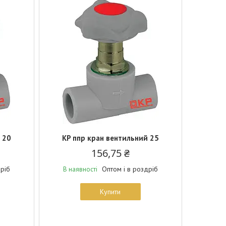
 20
KP ппр кран вентильний 25
156,75 ₴
дріб
Оптом і в роздріб
В наявності
Купити