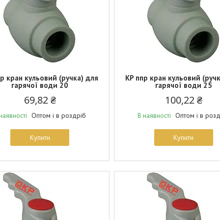
р кран кульовий (ручка) для
KP ппр кран кульовий (ручк
гарячої води 20
гарячої води 25
69,82 ₴
100,22 ₴
Оптом і в роздріб
Оптом і в роз
наявності
В наявності
Купити
Купити