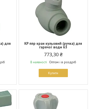
а) для
KP ппр кран кульовий (ручка) для
гарячої води 63
773,30 ₴
дріб
Оптом і в роздріб
В наявності
Купити