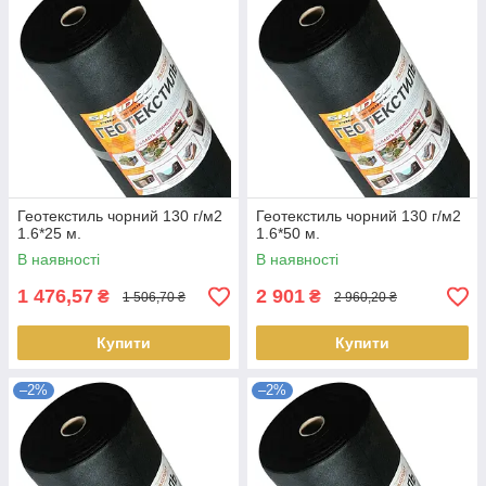
Геотекстиль чорний 130 г/м2
Геотекстиль чорний 130 г/м2
1.6*25 м.
1.6*50 м.
В наявності
В наявності
1 476,57
2 901
₴
₴
1 506,70 ₴
2 960,20 ₴
Купити
Купити
–2%
–2%