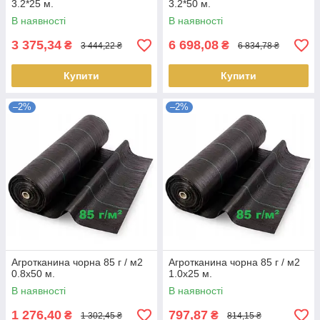
3.2*25 м.
3.2*50 м.
В наявності
В наявності
3 375,34
6 698,08
₴
₴
3 444,22 ₴
6 834,78 ₴
Купити
Купити
–2%
–2%
Агротканина чорна 85 г / м2
Агротканина чорна 85 г / м2
0.8х50 м.
1.0х25 м.
В наявності
В наявності
1 276,40
797,87
₴
₴
1 302,45 ₴
814,15 ₴