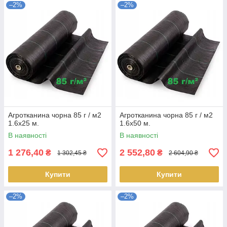
–2%
–2%
Агротканина чорна 85 г / м2
Агротканина чорна 85 г / м2
1.6х25 м.
1.6х50 м.
В наявності
В наявності
1 276,40
2 552,80
₴
₴
1 302,45 ₴
2 604,90 ₴
Купити
Купити
–2%
–2%