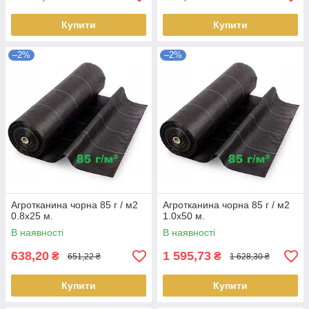
Купити
Купити
–2%
–2%
Агротканина чорна 85 г / м2
Агротканина чорна 85 г / м2
0.8х25 м.
1.0х50 м.
В наявності
В наявності
638,20
1 595,73
₴
₴
651,22 ₴
1 628,30 ₴
Купити
Купити