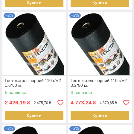
Купити
Купити
–2%
–2%
Геотекстиль чорний 110 г/м2
Геотекстиль чорний 110 г/м2
1.6*50 м.
3.2*50 м.
В наявності
В наявності
2 426,19
4 773,24
₴
₴
2 475,70 ₴
4 870,65 ₴
Купити
Купити
–2%
–2%