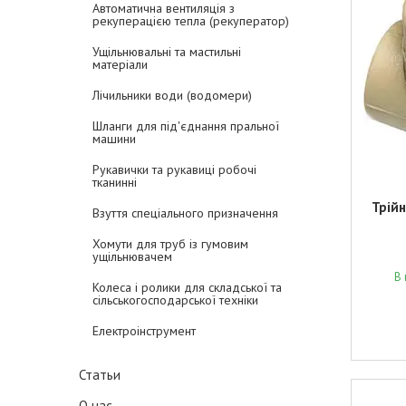
Автоматична вентиляція з
рекуперацією тепла (рекуператор)
Ущільнювальні та мастильні
матеріали
Лічильники води (водомери)
Шланги для під'єднання пральної
машини
Рукавички та рукавиці робочі
тканинні
Трійн
Взуття спеціального призначення
Хомути для труб із гумовим
ущільнювачем
В 
Колеса і ролики для складської та
сільськогосподарської техніки
Електроінструмент
Статьи
О нас