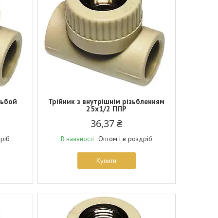
зьбой
Трійник з внутрішнім різьбленням
25х1/2 ППР
36,37 ₴
дріб
Оптом і в роздріб
В наявності
Купити