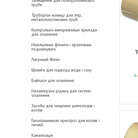
Зачищення для поліпропіленової
труби
Труборізи ножиці для ппр,
металопластикових труб
Контрольно-вимірювальні прилади
для опалення
Нікельовані фітинги і хромовані
подовжувачі
Т
Латунний Фітінг
Шланги для підводу води і газу
В 
Байпаси для опалення
Незамерзна рідина для систем
опалення
Засоби для чищення димоходів і
котлів
Газопальникові пристрої для котлів і
печей
Каналізація