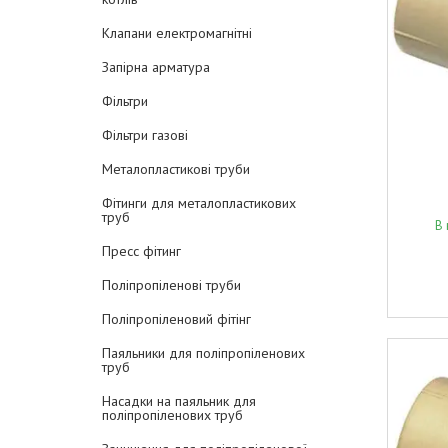
Клапани електромагнітні
Запірна арматура
Фільтри
Фільтри газові
Металопластикові труби
Фітинги для металопластикових
труб
В 
Пресс фітинг
Поліпропіленові труби
Поліпропіленовий фітінг
Паяльники для поліпропіленових
труб
Насадки на паяльник для
поліпропіленових труб