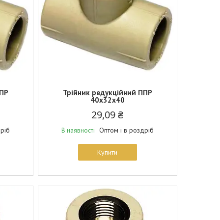
ППР
Трійник редукційний ППР
40х32х40
29,09 ₴
дріб
Оптом і в роздріб
В наявності
Купити