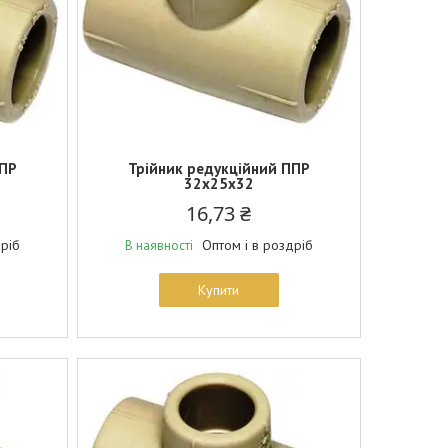
ППР
Трійник редукційний ППР
32х25х32
16,73 ₴
дріб
Оптом і в роздріб
В наявності
Купити