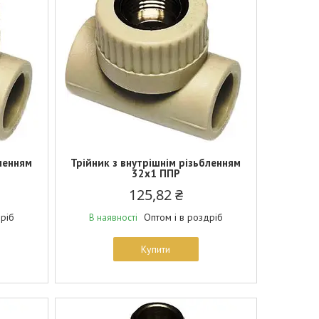
бленням
Трійник з внутрішнім різьбленням
32х1 ППР
125,82 ₴
дріб
Оптом і в роздріб
В наявності
Купити