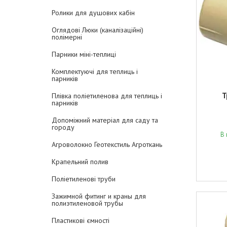
Ролики для душових кабін
Оглядові Люки (каналізаційні)
полімерні
Парники міні-теплиці
Комплектуючі для теплиць і
парників
Т
Плівка поліетиленова для теплиць і
парників
Допоміжний матеріал для саду та
городу
В 
Агроволокно Геотекстиль Агроткань
Крапельний полив
Поліетиленові труби
Зажимной фитинг и краны для
полиэтиленовой трубы
Пластикові ємності