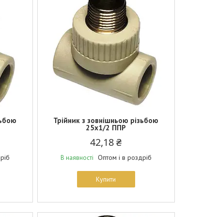
зьбою
Трійник з зовнішньою різьбою
25х1/2 ППР
42,18 ₴
дріб
Оптом і в роздріб
В наявності
Купити